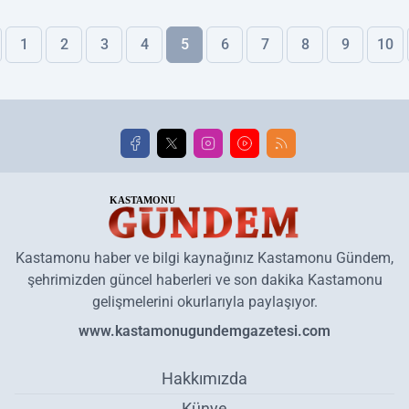
1
2
3
4
5
6
7
8
9
10
Kastamonu haber ve bilgi kaynağınız Kastamonu Gündem,
şehrimizden güncel haberleri ve son dakika Kastamonu
gelişmelerini okurlarıyla paylaşıyor.
www.kastamonugundemgazetesi.com
Hakkımızda
Künye