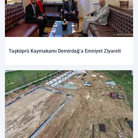
Taşköprü Kaymakamı Demirdağ’a Emniyet Ziyareti