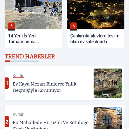
5
6
14 Yeni İş Yeri
Çankırı'da alevlere teslim
Tamamlanma
olan ev küle döndü
Aşamasında
TREND HABERLER
Kültür
1
Ev Kaya Mezarı Binlerce Yıllık
Geçmişiyle Korunuyor
Kültür
2
Bu Mahallede Hırsızlık Ve Kötülüğe
Geçit Verilmiyor