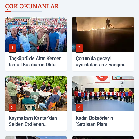
ÇOK OKUNANLAR
1
2
Taşköprü'de Altın Kemer
Çorum'da geceyi
İsmail Balaban'ın Oldu
aydınlatan anız yangını
korkuttu
3
4
Kaymakam Kantar'dan
Kadın Boksörlerin
Selden Etkilenen
‘Sırbistan Planı’
Bölgelerde İnceleme