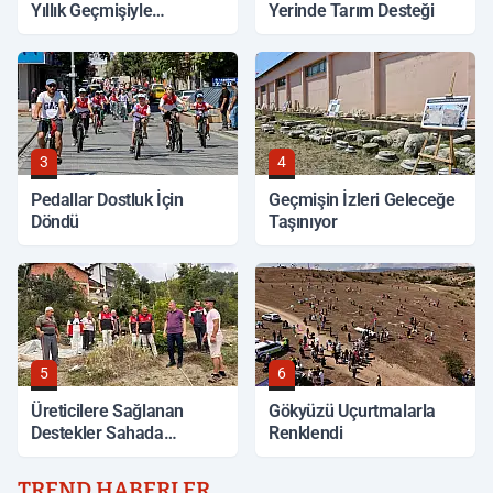
Yıllık Geçmişiyle
Yerinde Tarım Desteği
Korunuyor
3
4
Pedallar Dostluk İçin
Geçmişin İzleri Geleceğe
Döndü
Taşınıyor
5
6
Üreticilere Sağlanan
Gökyüzü Uçurtmalarla
Destekler Sahada
Renklendi
Değerlendirildi
TREND HABERLER