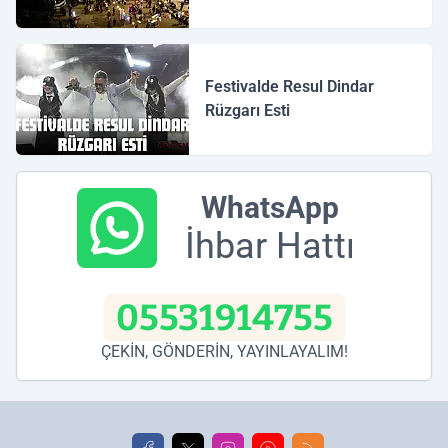
Festivalde Resul Dindar
Rüzgarı Esti
WhatsApp
İhbar Hattı
05531914755
ÇEKİN, GÖNDERİN, YAYINLAYALIM!