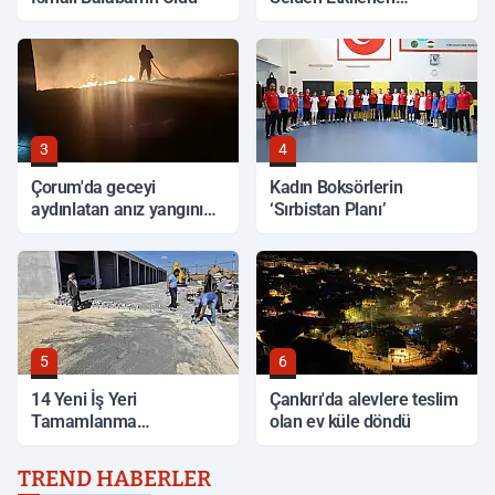
Bölgelerde İnceleme
3
4
Çorum'da geceyi
Kadın Boksörlerin
aydınlatan anız yangını
‘Sırbistan Planı’
korkuttu
5
6
14 Yeni İş Yeri
Çankırı'da alevlere teslim
Tamamlanma
olan ev küle döndü
Aşamasında
TREND HABERLER