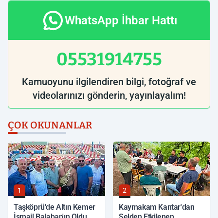
WhatsApp İhbar Hattı
05531914755
Kamuoyunu ilgilendiren bilgi, fotoğraf ve
videolarınızı gönderin, yayınlayalım!
ÇOK OKUNANLAR
1
2
Taşköprü'de Altın Kemer
Kaymakam Kantar'dan
İsmail Balaban'ın Oldu
Selden Etkilenen