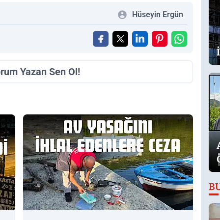
Hüseyin Ergün
orum Yazan Sen Ol!
B