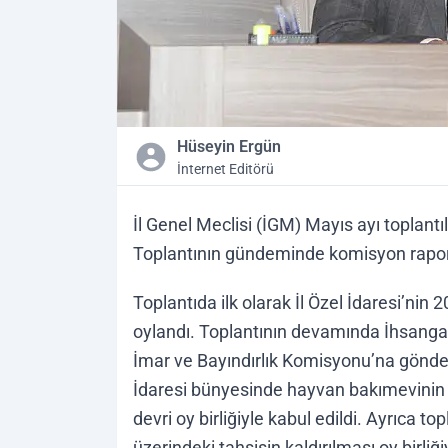
Hüseyin Ergün
İnternet Editörü
İl Genel Meclisi (İGM) Mayıs ayı toplan
Toplantının gündeminde komisyon raporları 
Toplantıda ilk olarak İl Özel İdaresi’ni
oylandı. Toplantının devamında İhsangaz
İmar ve Bayındırlık Komisyonu’na gönder
İdaresi bünyesinde hayvan bakımevinin
devri oy birliğiyle kabul edildi. Ayrıca 
üzerindeki tahsisin kaldırılması oy birliği