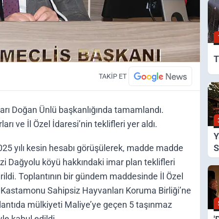
T
TAKİP ET
tıları Doğan Ünlü başkanlığında tamamlandı.
ve İl Özel İdaresi’nin teklifleri yer aldı.
Y
n 2025 yılı kesin hesabı görüşülerek, madde madde
S
A
i Dağyolu köyü hakkındaki imar plan teklifleri
ildi. Toplantının bir gündem maddesinde İl Özel
 Kastamonu Sahipsiz Hayvanları Koruma Birliği’ne
toplantıda mülkiyeti Maliye’ye geçen 5 taşınmaz
yle kabul edildi.