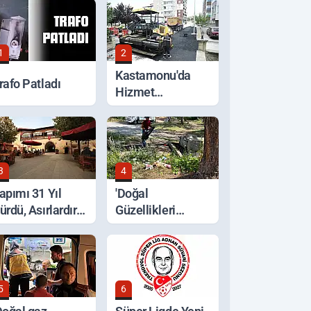
1
2
Kastamonu'da
rafo Patladı
Hizmet
Seferberliği
3
4
apımı 31 Yıl
'Doğal
ürdü, Asırlardır
Güzellikleri
yakta
Koruyalım' Çağrısı
5
6