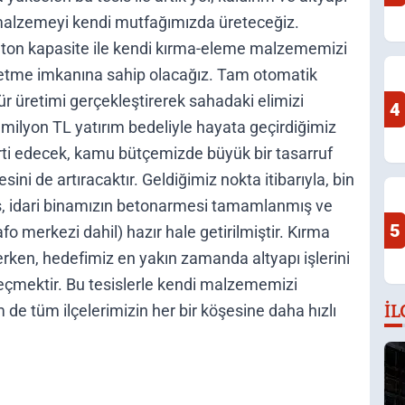
alzemeyi kendi mutfağımızda üreteceğiz.
 ton kapasite ile kendi kırma-eleme malzememizi
retme imkanına sahip olacağız. Tam otomatik
r üretimi gerçekleştirerek sahadaki elimizi
4
 milyon TL yatırım bedeliyle hayata geçirdiğimiz
rti edecek, kamu bütçemizde büyük bir tasarruf
sini de artıracaktır. Geldiğimiz nokta itibarıyla, bin
ış, idari binamızın betonarmesi tamamlanmış ve
5
fo merkezi dahil) hazır hale getirilmiştir. Kırma
erken, hedefimiz en yakın zamanda altyapı işlerini
eçmektir. Bu tesislerle kendi malzememizi
İL
de tüm ilçelerimizin her bir köşesine daha hızlı