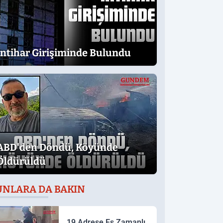
İntihar Girişiminde Bulundu
ABD'den Döndü, Köyünde
Öldürüldü
UNLARA DA BAKIN
19 Adrese Eş Zamanlı