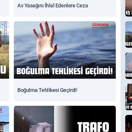
Av Yasağını İhlal Edenlere Ceza
Boğulma Tehlikesi Geçirdi!