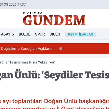
STOS 2026 17:37
ASAYIŞ
BÖLGE
SPOR
DIĞER
RESMI İLANLAR
Değiştirme Sonuçları Açıklandı
diler Tesislerimiz Hızla Yükseliyor'
n Ünlü: 'Seydiler Tesis
s ayı toplantıları Doğan Ünlü başkanlı
yon raporları ve İl Özel İdaresi'nin tek