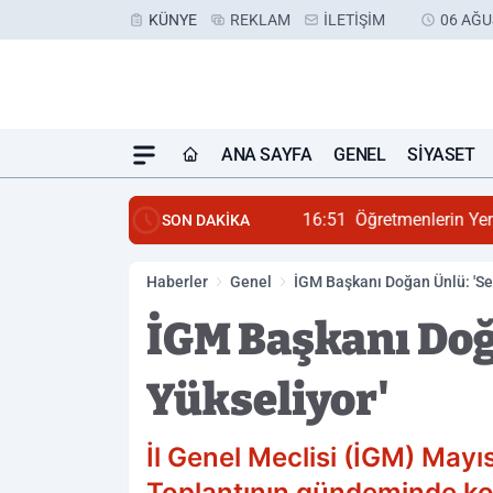
KÜNYE
REKLAM
İLETIŞIM
06 AĞU
ANA SAYFA
GENEL
SIYASET
16:51
Öğretmenlerin Yer 
SON DAKİKA
Haberler
Genel
İGM Başkanı Doğan Ünlü: 'Sey
İGM Başkanı Doğa
Yükseliyor'
İl Genel Meclisi (İGM) Mayı
Toplantının gündeminde komis