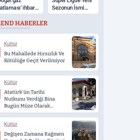
Doğal gaz
Süper Ligde Yeni
atlaması' ihbarı,
Sezonun İsmi
cakta unutulan
Açıklandı
REND HABERLER
emek çıktı
Kültür
Bu Mahallede Hırsızlık Ve
Kötülüğe Geçit Verilmiyor
Kültür
Atatürk'ün Tarihi
Nutkunu Verdiği Bina
Bugün Müze Olarak
Hizmet Veriyor
Kültür
Değişen Zamana Rağmen