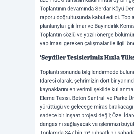
Toplantının devamında Serdar Köyü Der
raporu doğrultusunda kabul edildi. Topl
planlarıyla ilgili İmar ve Bayındırlık Ko
Toplantın sözlü ve yazılı önerge bölümü
yapılması gereken çalışmalar ile ilgili ön
‘Seydiler Tesislerimiz Hızla Yük
Toplantı sonunda bilgilendirmede bulu
İdaresi olarak, şehrimizin dört bir yan
kaynaklarını en verimli şekilde kullanmak
Eleme Tesisi, Beton Santrali ve Parke Ür
yürüttüğü ve geleceğe miras bırakacağı en
sadece bir inşaat projesi değil; Özel İda
dengesini sağlayacak ve işlerimizi büyük
Toplamda 347 bin m² ruhsatlı bir sahada y