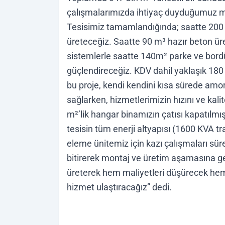
çalışmalarımızda ihtiyaç duyduğumuz m
Tesisimiz tamamlandığında; saatte 200
üreteceğiz. Saatte 90 m³ hazır beton ü
sistemlerle saatte 140m² parke ve bordü
güçlendireceğiz. KDV dahil yaklaşık 180
bu proje, kendi kendini kısa sürede amo
sağlarken, hizmetlerimizin hızını ve kalite
m²’lik hangar binamızın çatısı kapatılm
tesisin tüm enerji altyapısı (1600 KVA tra
eleme ünitemiz için kazı çalışmaları sür
bitirerek montaj ve üretim aşamasına g
üreterek hem maliyetleri düşürecek hem 
hizmet ulaştıracağız” dedi.