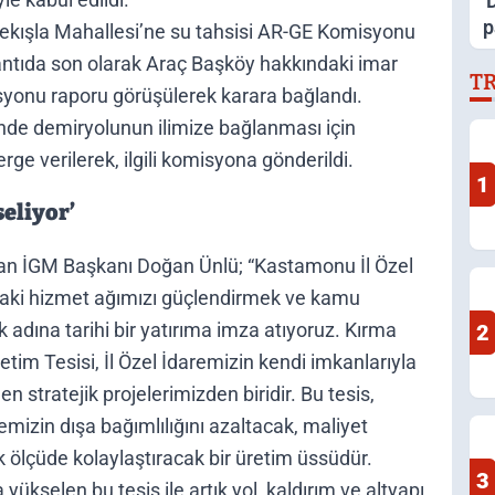
'
p
ekışla Mahallesi’ne su tahsisi AR-GE Komisyonu
o
antıda son olarak Araç Başköy hakkındaki imar
T
y
misyonu raporu görüşülerek karara bağlandı.
nde demiryolunun ilimize bağlanması için
erge verilerek, ilgili komisyona gönderildi.
1
seliyor’
nan İGM Başkanı Doğan Ünlü; “Kastamonu İl Özel
ındaki hizmet ağımızı güçlendirmek ve kamu
 adına tarihi bir yatırıma imza atıyoruz. Kırma
2
etim Tesisi, İl Özel İdaremizin kendi imkanlarıyla
 stratejik projelerimizden biridir. Bu tesis,
remizin dışa bağımlılığını azaltacak, maliyet
 ölçüde kolaylaştıracak bir üretim üssüdür.
3
ükselen bu tesis ile artık yol, kaldırım ve altyapı