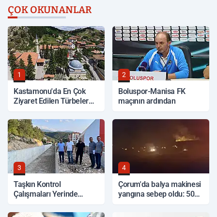
ÇOK OKUNANLAR
1
2
Kastamonu'da En Çok
Boluspor-Manisa FK
Ziyaret Edilen Türbeler
maçının ardından
Hangileri?
3
4
Taşkın Kontrol
Çorum'da balya makinesi
Çalışmaları Yerinde
yangına sebep oldu: 500
İncelendi
dönüm anız küle döndü