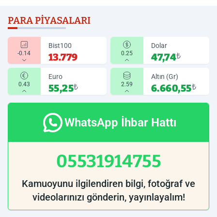
PARA PIYASALARI
Bist100
Dolar
-0.14
0.25
13.779
47,74
₺
Euro
Altın (Gr)
0.43
2.59
55,25
₺
6.660,55
₺
WhatsApp İhbar Hattı
05531914755
Kamuoyunu ilgilendiren bilgi, fotoğraf ve
videolarınızı gönderin, yayınlayalım!