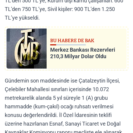
TL’den 500 TL’ye, Kurum dışı kamu çalışanları: 600
TL’den 750 TL’ye, Sivil kişiler: 900 TL’den 1.250
TL’ye yükseldi.
BU HABERE DE BAK
Merkez Bankası Rezervleri
210,3 Milyar Dolar Oldu
Gündemin son maddesinde ise Çatalzeytin İlçesi,
Çelebiler Mahallesi sınırları içerisinde 10.072
metrekarelik alanda 5 yıl süreyle 1 (A) grubu
hammadde (kum-çakıl) ocağı ruhsatı verilmesi
konusu değerlendirildi. İl Özel İdaresinin teklifi
üzerine hazırlanan Esnaf, Sanayi Ticaret ve Doğal
Kaynaklar Komisyonu raporu mecliste ele alınarak