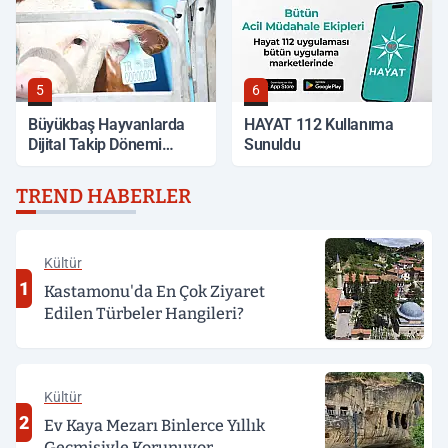
5
6
Büyükbaş Hayvanlarda
HAYAT 112 Kullanıma
Dijital Takip Dönemi
Sunuldu
Başlıyor
TREND HABERLER
Kültür
1
Kastamonu'da En Çok Ziyaret
Edilen Türbeler Hangileri?
Kültür
2
Ev Kaya Mezarı Binlerce Yıllık
Geçmişiyle Korunuyor