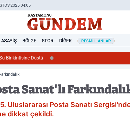
STOS 2026 04:05
ASAYIŞ
BÖLGE
SPOR
DIĞER
RESMI İLANLAR
u Birikintisine Düştü
 Farkındalık
osta Sanat'lı Farkındalı
 Uluslararası Posta Sanatı Sergisi'nde
ne dikkat çekildi.