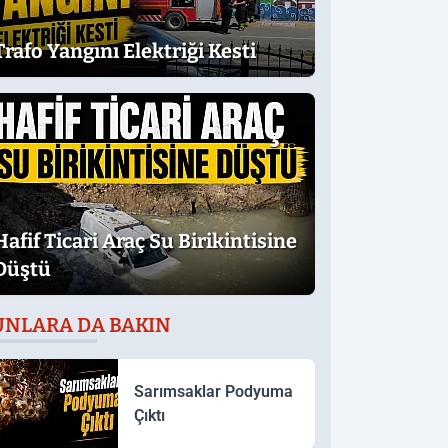
Trafo Yangını Elektriği Kesti
Hafif Ticari Araç Su Birikintisine
Düştü
UNLARA DA BAKIN
Sarımsaklar Podyuma
Çıktı