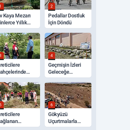
1
2
v Kaya Mezarı
Pedallar Dostluk
inlerce Yıllık
İçin Döndü
eçmişiyle
orunuyor
3
4
reticilere
Geçmişin İzleri
ahçelerinde
Geleceğe
erinde Tarım
Taşınıyor
esteği
5
6
reticilere
Gökyüzü
ağlanan
Uçurtmalarla
estekler Sahada
Renklendi