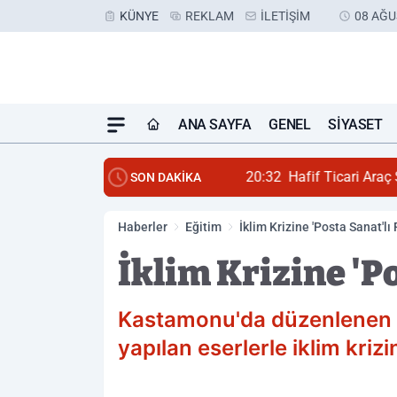
KÜNYE
REKLAM
İLETIŞIM
08 AĞU
ANA SAYFA
GENEL
SIYASET
20:32
Hafif Ticari Araç S
SON DAKİKA
Haberler
Eğitim
İklim Krizine 'Posta Sanat'lı
İklim Krizine 'P
Kastamonu'da düzenlenen 5.
yapılan eserlerle iklim krizi