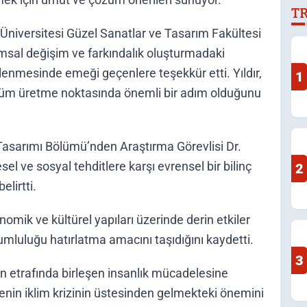
T
D
Üniversitesi Güzel Sanatlar ve Tasarım Fakültesi
lumsal değişim ve farkındalık oluşturmadaki
enmesinde emeği geçenlere teşekkür etti. Yıldır,
1
çözüm üretme noktasında önemli bir adım olduğunu
Tasarımı Bölümü’nden Araştırma Görevlisi Dr.
el ve sosyal tehditlere karşı evrensel bir bilinç
2
elirtti.
nomik ve kültürel yapıları üzerinde derin etkiler
rumluluğu hatırlatma amacını taşıdığını kaydetti.
3
run etrafında birleşen insanlık mücadelesine
enin iklim krizinin üstesinden gelmekteki önemini