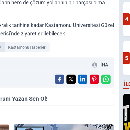
ukların hem de çözüm yollarının bir parçası olma
4
 Aralık tarihine kadar Kastamonu Üniversitesi Güzel
risi’nde ziyaret edilebilecek.
Kastamonu Haberleri
5
İHA
İL
orum Yazan Sen Ol!