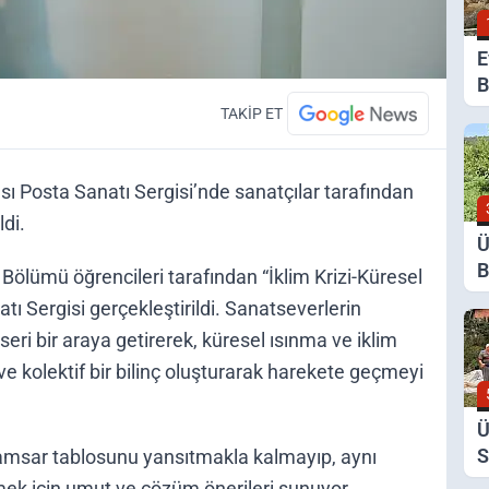
E
B
G
TAKİP ET
K
 Posta Sanatı Sergisi’nde sanatçılar tarafından
ldi.
Ü
B
Bölümü öğrencileri tarafından “İklim Krizi-Küresel
Y
tı Sergisi gerçekleştirildi. Sanatseverlerin
D
seri bir araya getirerek, küresel ısınma ve iklim
ve kolektif bir bilinç oluşturarak harekete geçmeyi
Ü
S
ramsar tablosunu yansıtmakla kalmayıp, aynı
D
ek için umut ve çözüm önerileri sunuyor.