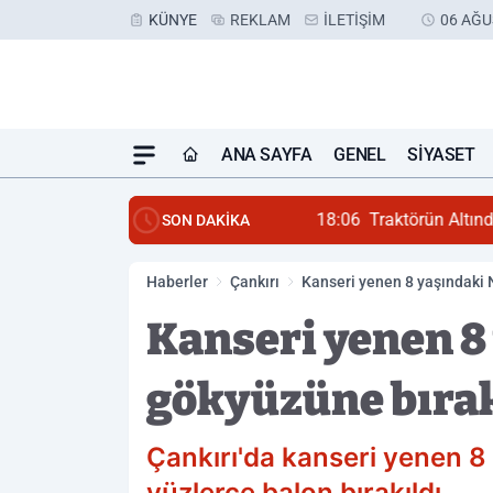
KÜNYE
REKLAM
İLETIŞIM
06 AĞU
ANA SAYFA
GENEL
SIYASET
18:06
Traktörün Altında K
SON DAKİKA
Haberler
Çankırı
Kanseri yenen 8 yaşındaki N
Kanseri yenen 8
gökyüzüne bırak
Çankırı'da kanseri yenen 8
yüzlerce balon bırakıldı.