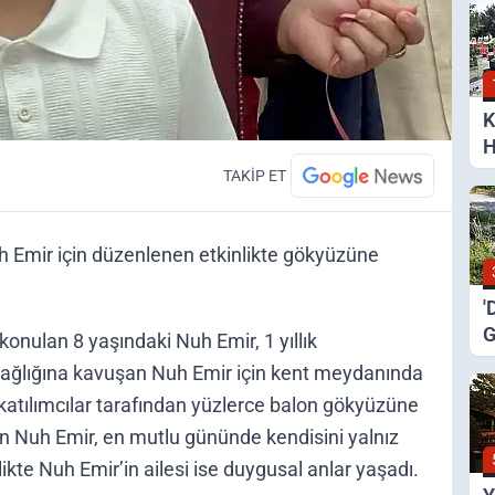
K
H
S
TAKİP ET
h Emir için düzenlenen etkinlikte gökyüzüne
'
G
konulan 8 yaşındaki Nuh Emir, 1 yıllık
K
Sağlığına kavuşan Nuh Emir için kent meydanında
 katılımcılar tarafından yüzlerce balon gökyüzüne
tışan Nuh Emir, en mutlu gününde kendisini yalnız
ikte Nuh Emir’in ailesi ise duygusal anlar yaşadı.