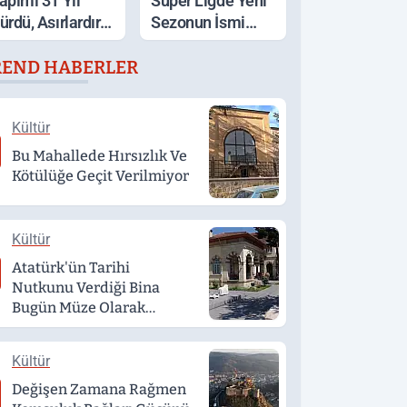
apımı 31 Yıl
Süper Ligde Yeni
ürdü, Asırlardır
Sezonun İsmi
yakta
Açıklandı
REND HABERLER
Kültür
Bu Mahallede Hırsızlık Ve
Kötülüğe Geçit Verilmiyor
Kültür
Atatürk'ün Tarihi
Nutkunu Verdiği Bina
Bugün Müze Olarak
Hizmet Veriyor
Kültür
Değişen Zamana Rağmen