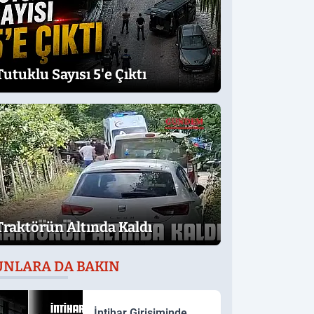
Tutuklu Sayısı 5'e Çıktı
Traktörün Altında Kaldı
UNLARA DA BAKIN
İntihar Girişiminde