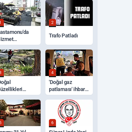
1
2
astamonu'da
Trafo Patladı
izmet
eferberliği
3
4
Doğal
'Doğal gaz
üzellikleri
patlaması' ihbarı,
oruyalım' Çağrısı
ocakta unutulan
yemek çıktı
5
6