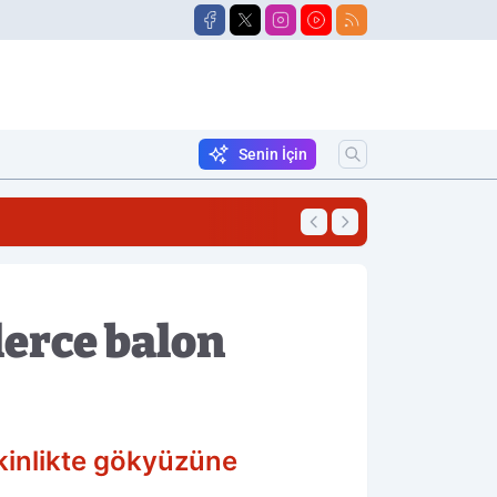
Senin İçin
09:25
Otomobil Takla Att
lerce balon
kinlikte gökyüzüne