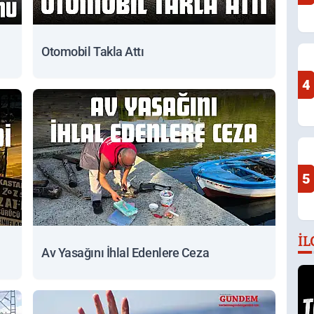
Otomobil Takla Attı
4
5
İL
Av Yasağını İhlal Edenlere Ceza