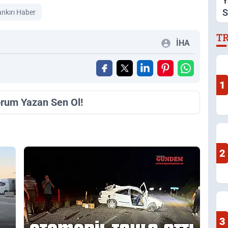
Y
S
nkırı Haber
A
T
İHA
1
orum Yazan Sen Ol!
2
3