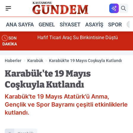
ANA SAYFA
GENEL
SIYASET
ASAYIŞ
SPOR
R
Hafif Ticari Araç Su Birikintisine Düştü
SON
DAKİKA
Haberler
Karabük
Karabük'te 19 Mayıs Coşkuyla Kutlandı
Karabük'te 19 Mayıs
Coşkuyla Kutlandı
Karabük'te 19 Mayıs Atatürk'ü Anma,
Gençlik ve Spor Bayramı çeşitli etkinliklerle
kutlandı.