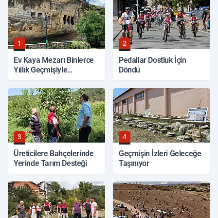
1
2
Ev Kaya Mezarı Binlerce
Pedallar Dostluk İçin
Yıllık Geçmişiyle
Döndü
Korunuyor
3
4
Üreticilere Bahçelerinde
Geçmişin İzleri Geleceğe
Yerinde Tarım Desteği
Taşınıyor