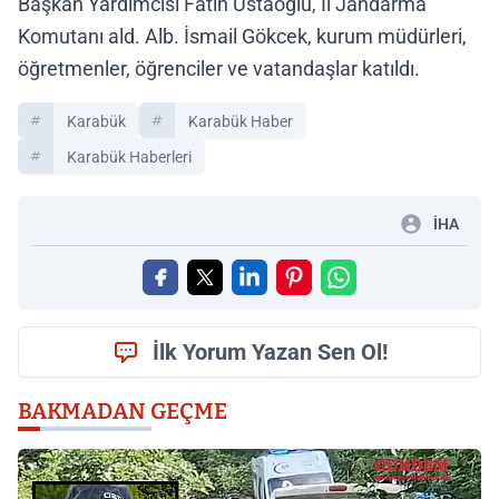
Başkan Yardımcısı Fatih Ustaoğlu, İl Jandarma
Komutanı ald. Alb. İsmail Gökcek, kurum müdürleri,
öğretmenler, öğrenciler ve vatandaşlar katıldı.
Karabük
Karabük Haber
Karabük Haberleri
İHA
İlk Yorum Yazan Sen Ol!
BAKMADAN GEÇME