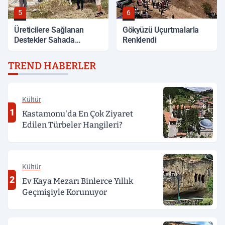
5
6
Üreticilere Sağlanan
Gökyüzü Uçurtmalarla
Destekler Sahada
Renklendi
Değerlendirildi
TREND HABERLER
Kültür
1
Kastamonu'da En Çok Ziyaret
Edilen Türbeler Hangileri?
Kültür
2
Ev Kaya Mezarı Binlerce Yıllık
Geçmişiyle Korunuyor