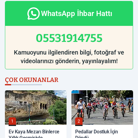
WhatsApp İhbar Hattı
05531914755
Kamuoyunu ilgilendiren bilgi, fotoğraf ve
videolarınızı gönderin, yayınlayalım!
ÇOK OKUNANLAR
1
2
Ev Kaya Mezarı Binlerce
Pedallar Dostluk İçin
Yıllık Geçmişiyle
Döndü