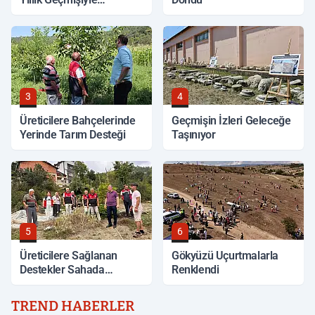
Korunuyor
3
4
Üreticilere Bahçelerinde
Geçmişin İzleri Geleceğe
Yerinde Tarım Desteği
Taşınıyor
5
6
Üreticilere Sağlanan
Gökyüzü Uçurtmalarla
Destekler Sahada
Renklendi
Değerlendirildi
TREND HABERLER