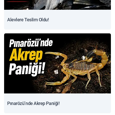
Alevlere Teslim Oldu!
Pınarözü’nde Akrep Paniği!