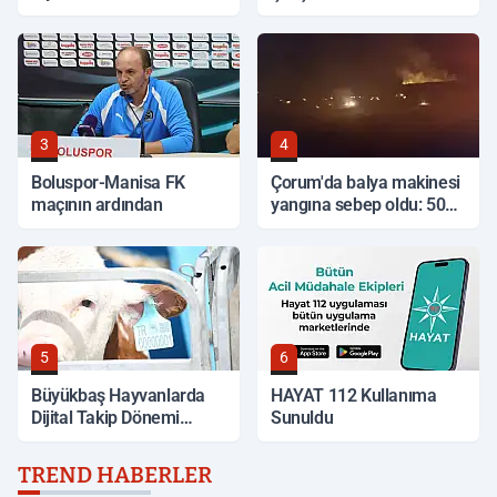
Hangileri?
İncelendi
3
4
Boluspor-Manisa FK
Çorum'da balya makinesi
maçının ardından
yangına sebep oldu: 500
dönüm anız küle döndü
5
6
Büyükbaş Hayvanlarda
HAYAT 112 Kullanıma
Dijital Takip Dönemi
Sunuldu
Başlıyor
TREND HABERLER