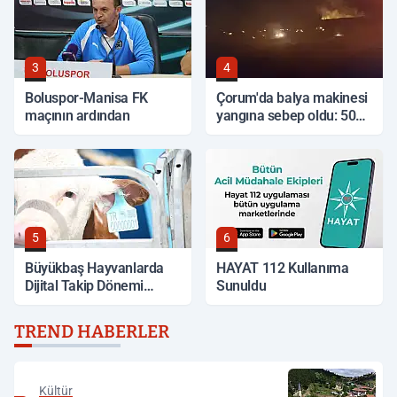
3
4
Boluspor-Manisa FK
Çorum'da balya makinesi
maçının ardından
yangına sebep oldu: 500
dönüm anız küle döndü
5
6
Büyükbaş Hayvanlarda
HAYAT 112 Kullanıma
Dijital Takip Dönemi
Sunuldu
Başlıyor
TREND HABERLER
Kültür