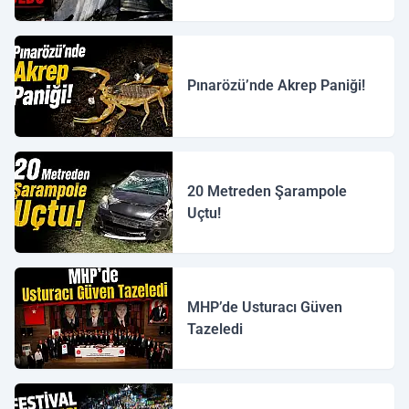
Pınarözü’nde Akrep Paniği!
20 Metreden Şarampole
Uçtu!
MHP’de Usturacı Güven
Tazeledi