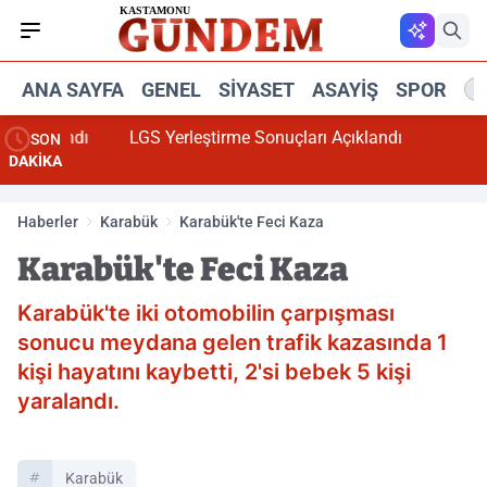
ANA SAYFA
GENEL
SIYASET
ASAYIŞ
SPOR
R
çıklandı
LGS Yerleştirme Sonuçları Açıklandı
SON
DAKİKA
Haberler
Karabük
Karabük'te Feci Kaza
Karabük'te Feci Kaza
Karabük'te iki otomobilin çarpışması
sonucu meydana gelen trafik kazasında 1
kişi hayatını kaybetti, 2'si bebek 5 kişi
yaralandı.
Karabük