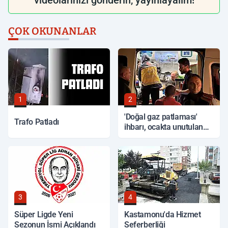
videolarınızı gönderin, yayınlayalım!
ÇOK OKUNANLAR
1
2
'Doğal gaz patlaması'
Trafo Patladı
ihbarı, ocakta unutulan
yemek çıktı
3
4
Süper Ligde Yeni
Kastamonu'da Hizmet
Sezonun İsmi Açıklandı
Seferberliği