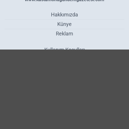
Hakkımızda
Künye
Reklam
Kullanım Koşulları
Gizlilik Politikası
Çerez Politikası
KVKK Metni
İletişim Bilgileri
Karabük'te Feci Kaza - Karabük
Haber Yazılımı:
Medya İnternet
-
Kulga Haber Yazılımı
v26.7.3