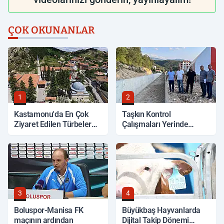
ÇOK OKUNANLAR
1
2
Kastamonu'da En Çok
Taşkın Kontrol
Ziyaret Edilen Türbeler
Çalışmaları Yerinde
Hangileri?
İncelendi
3
4
Boluspor-Manisa FK
Büyükbaş Hayvanlarda
maçının ardından
Dijital Takip Dönemi