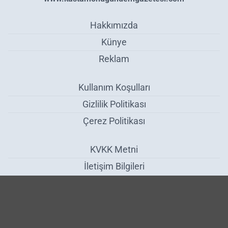
Hakkımızda
Künye
Reklam
Kullanım Koşulları
Gizlilik Politikası
Çerez Politikası
KVKK Metni
İletişim Bilgileri
Karabük'teki Nöbetçi Eczaneler - Karabük
Haber Yazılımı:
Medya İnternet
-
Kulga Haber Yazılımı
v26.7.3