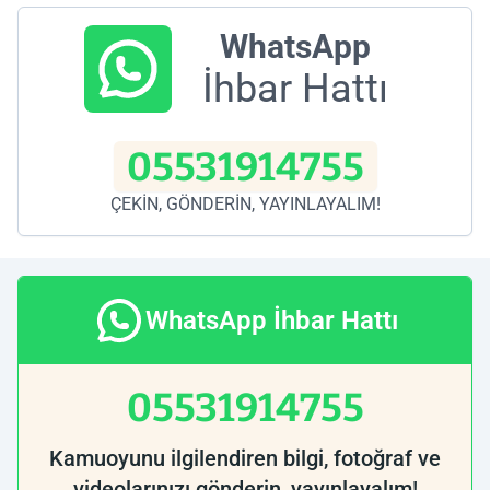
WhatsApp
İhbar Hattı
05531914755
ÇEKİN, GÖNDERİN, YAYINLAYALIM!
WhatsApp İhbar Hattı
05531914755
Kamuoyunu ilgilendiren bilgi, fotoğraf ve
videolarınızı gönderin, yayınlayalım!