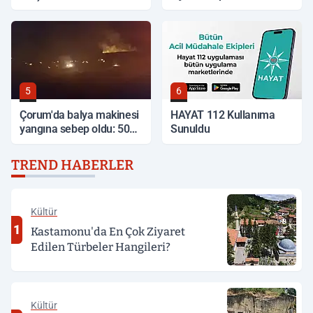
Başlıyor
5
6
Çorum'da balya makinesi
HAYAT 112 Kullanıma
yangına sebep oldu: 500
Sunuldu
dönüm anız küle döndü
TREND HABERLER
Kültür
1
Kastamonu'da En Çok Ziyaret
Edilen Türbeler Hangileri?
Kültür