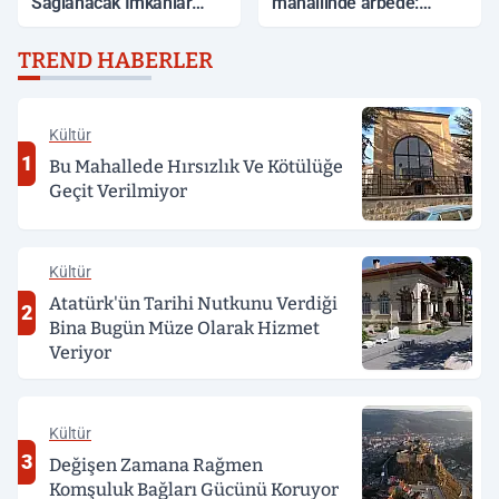
Sağlanacak İmkanlar
mahallinde arbede:
Açıklandı
Yardım etmek isteyen
genç, alkollü sürücü
TREND HABERLER
tarafından darp edildi
Kültür
1
Bu Mahallede Hırsızlık Ve Kötülüğe
Geçit Verilmiyor
Kültür
Atatürk'ün Tarihi Nutkunu Verdiği
2
Bina Bugün Müze Olarak Hizmet
Veriyor
Kültür
3
Değişen Zamana Rağmen
Komşuluk Bağları Gücünü Koruyor