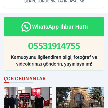
ÇEKİN, GÖNDERİN, YAYINLAYALIM!
WhatsApp İhbar Hattı
05531914755
Kamuoyunu ilgilendiren bilgi, fotoğraf ve
videolarınızı gönderin, yayınlayalım!
ÇOK OKUNANLAR