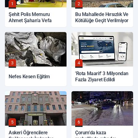
1
2
Şehit Polis Memuru
Bu Mahallede Hırsızlık Ve
Ahmet Şahan'a Vefa
Kötülüğe Geçit Verilmiyor
3
4
'Rota Maarif' 3 Milyondan
Nefes Kesen Eğitim
Fazla Ziyaret Edildi
5
6
Askeri Öğrencilere
Çorum'da kaza