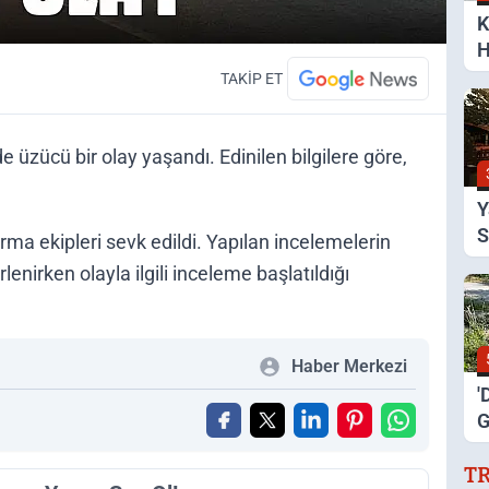
K
H
S
TAKİP ET
üzücü bir olay yaşandı. Edinilen bilgilere göre,
Y
S
rma ekipleri sevk edildi. Yapılan incelemelerin
A
lenirken olayla ilgili inceleme başlatıldığı
Haber Merkezi
'
G
K
T