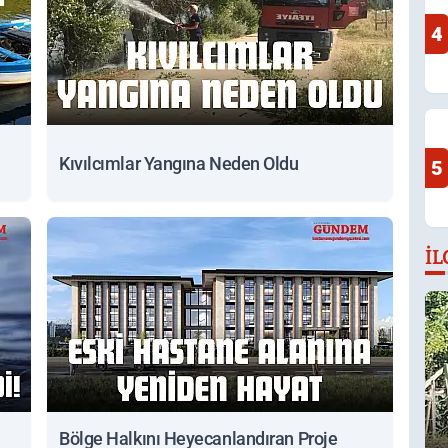
4
Kıvılcımlar Yangına Neden Oldu
5
İL
Bölge Halkını Heyecanlandıran Proje