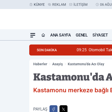
KÜNYE
REKLAM
İLETIŞIM
06 AĞU
ANA SAYFA
GENEL
SIYASET
09:25
Otomobil Takla Att
SON DAKİKA
Haberler
Asayiş
Kastamonu'da Acı Olay
Kastamonu'da A
Kastamonu merkeze bağlı E
PAYLAŞ