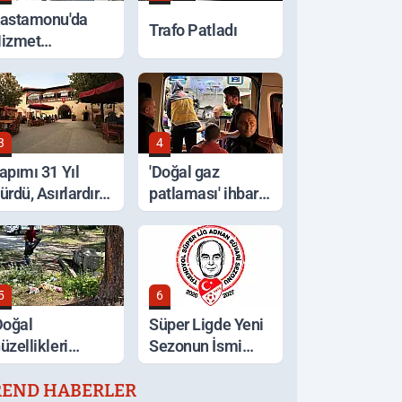
astamonu'da
Trafo Patladı
izmet
eferberliği
3
4
apımı 31 Yıl
'Doğal gaz
ürdü, Asırlardır
patlaması' ihbarı,
yakta
ocakta unutulan
yemek çıktı
5
6
Doğal
Süper Ligde Yeni
üzellikleri
Sezonun İsmi
oruyalım' Çağrısı
Açıklandı
REND HABERLER