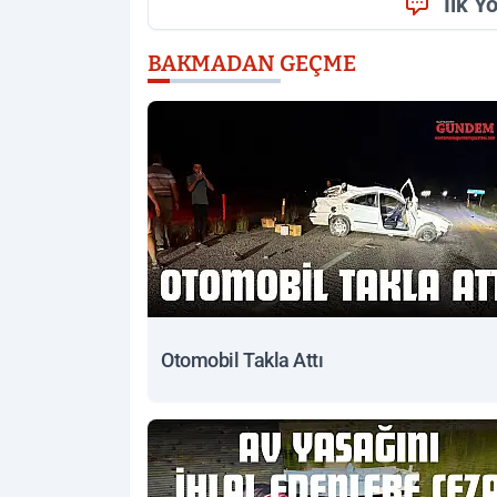
İlk Y
BAKMADAN GEÇME
Otomobil Takla Attı