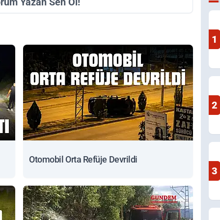
orum Yazan Sen Ol!
1
2
Otomobil Orta Refüje Devrildi
3