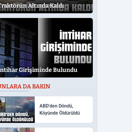
Traktörün Altında Kaldı
İntihar Girişiminde Bulundu
UNLARA DA BAKIN
ABD'den Döndü,
Köyünde Öldürüldü