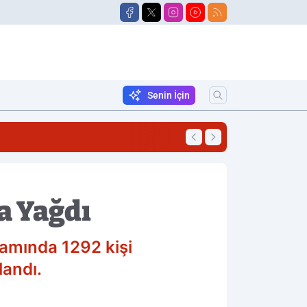
Senin İçin
16:51
Öğretmenlerin Yer 
a Yağdı
amında 1292 kişi
landı.