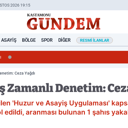
STOS 2026 19:15
ASAYIŞ
BÖLGE
SPOR
DIĞER
RESMI İLANLAR
ı
enetim: Ceza Yağdı
 Zamanlı Denetim: Cez
len 'Huzur ve Asayiş Uygulaması' kaps
l edildi, aranması bulunan 1 şahıs yaka