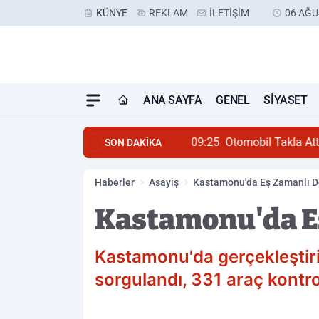
KÜNYE
REKLAM
İLETIŞIM
06 AĞU
ANA SAYFA
GENEL
SIYASET
09:25
Otomobil Takla Att
SON DAKİKA
Haberler
Asayiş
Kastamonu'da Eş Zamanlı D
Kastamonu'da Eş
Kastamonu'da gerçekleştiri
sorgulandı, 331 araç kontro