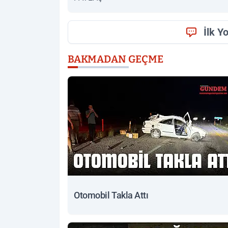
İlk Y
BAKMADAN GEÇME
Otomobil Takla Attı