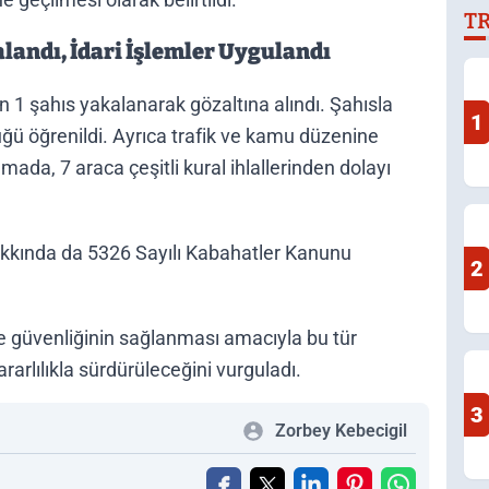
T
andı, İdari İşlemler Uygulandı
1 şahıs yakalanarak gözaltına alındı. Şahısla
1
üldüğü öğrenildi. Ayrıca trafik ve kamu düzenine
amada, 7 araca çeşitli kural ihlallerinden dolayı
hakkında da 5326 Sayılı Kabahatler Kanunu
2
ve güvenliğinin sağlanması amacıyla bu tür
rarlılıkla sürdürüleceğini vurguladı.
3
Zorbey Kebecigil