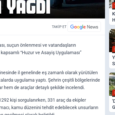
K
H
S
TAKİP ET
ı, suçun önlenmesi ve vatandaşların
ş kapsamlı “Huzur ve Asayiş Uygulaması”
Y
S
A
esinde il genelinde eş zamanlı olarak yürütülen
talarda uygulama yaptı. Şehrin çeşitli bölgelerinde
ar hem de araçlar detaylı şekilde incelendi.
92 kişi sorgulanırken, 331 araç da ekipler
'
G
amacı, kamu düzenini tehdit edebilecek unsurların
K
geçilmesi olarak belirtildi.