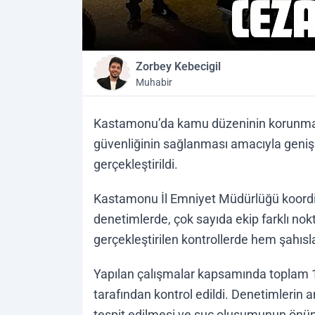
Zorbey Kebecigil
Muhabir
Kastamonu’da kamu düzeninin korunmas
güvenliğinin sağlanması amacıyla geni
gerçekleştirildi.
Kastamonu İl Emniyet Müdürlüğü koordin
denetimlerde, çok sayıda ekip farklı nok
gerçekleştirilen kontrollerde hem şahısl
Yapılan çalışmalar kapsamında toplam 12
tarafından kontrol edildi. Denetimlerin 
tespit edilmesi ve suç oluşumunun önüne 