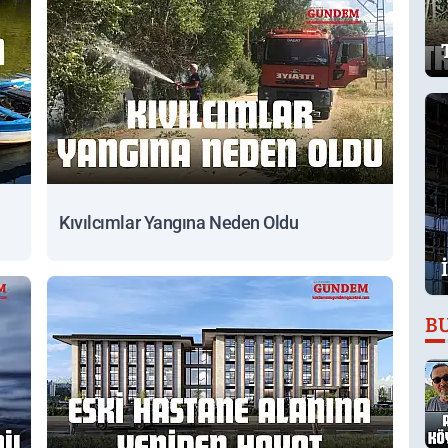
Kıvılcımlar Yangına Neden Oldu
B