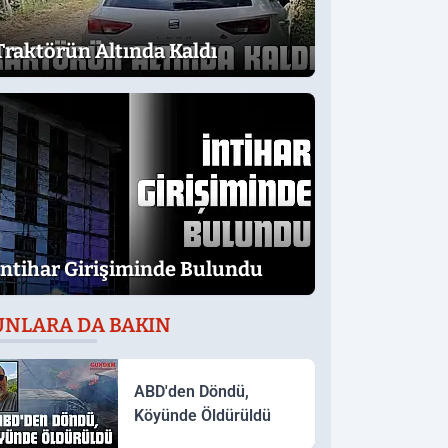
Traktörün Altında Kaldı
İntihar Girişiminde Bulundu
UNLARA DA BAKIN
ABD'den Döndü,
Köyünde Öldürüldü