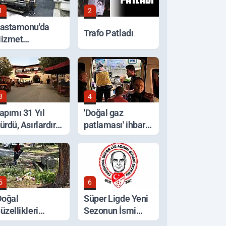
1
2
astamonu'da
Trafo Patladı
izmet
eferberliği
3
4
apımı 31 Yıl
'Doğal gaz
ürdü, Asırlardır
patlaması' ihbarı,
yakta
ocakta unutulan
yemek çıktı
5
6
Doğal
Süper Ligde Yeni
üzellikleri
Sezonun İsmi
oruyalım' Çağrısı
Açıklandı