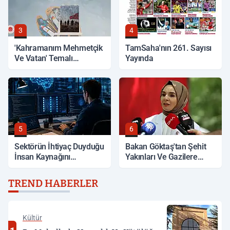
3
4
'Kahramanım Mehmetçik
TamSaha'nın 261. Sayısı
Ve Vatan' Temalı
Yayında
Yarışmada Oylama
Başladı
5
6
Sektörün İhtiyaç Duyduğu
Bakan Göktaş'tan Şehit
İnsan Kaynağını
Yakınları Ve Gazilere
Yetiştiriyor
Müjde
TREND HABERLER
Kültür