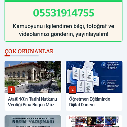
05531914755
Kamuoyunu ilgilendiren bilgi, fotoğraf ve
videolarınızı gönderin, yayınlayalım!
ÇOK OKUNANLAR
1
2
Atatürk'ün Tarihi Nutkunu
Öğretmen Eğitiminde
Verdiği Bina Bugün Müze
Dijital Dönem
Olarak Hizmet Veriyor