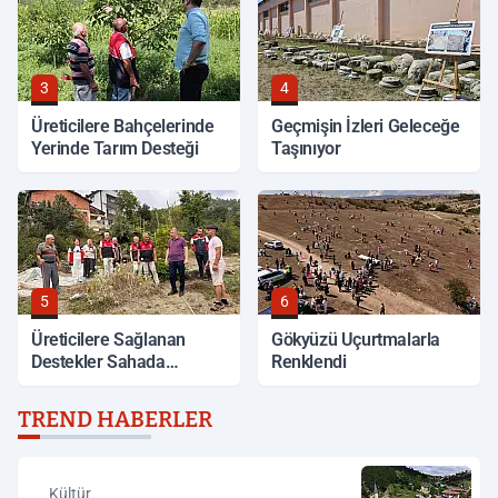
3
4
Üreticilere Bahçelerinde
Geçmişin İzleri Geleceğe
Yerinde Tarım Desteği
Taşınıyor
5
6
Üreticilere Sağlanan
Gökyüzü Uçurtmalarla
Destekler Sahada
Renklendi
Değerlendirildi
TREND HABERLER
Kültür