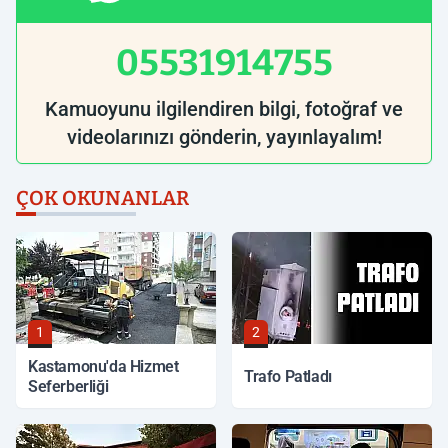
05531914755
Kamuoyunu ilgilendiren bilgi, fotoğraf ve
videolarınızı gönderin, yayınlayalım!
ÇOK OKUNANLAR
1
2
Kastamonu'da Hizmet
Trafo Patladı
Seferberliği