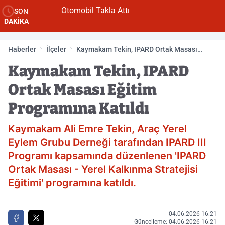
Otomobil Takla Attı
SON
DAKİKA
Haberler
İlçeler
Kaymakam Tekin, IPARD Ortak Masası
Eğitim Programına Katıldı
Kaymakam Tekin, IPARD
Ortak Masası Eğitim
Programına Katıldı
Kaymakam Ali Emre Tekin, Araç Yerel
Eylem Grubu Derneği tarafından IPARD III
Programı kapsamında düzenlenen 'IPARD
Ortak Masası - Yerel Kalkınma Stratejisi
Eğitimi' programına katıldı.
04.06.2026 16:21
Güncelleme: 04.06.2026 16:21