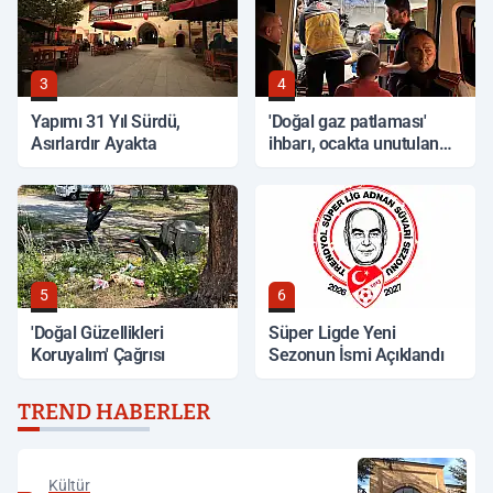
3
4
Yapımı 31 Yıl Sürdü,
'Doğal gaz patlaması'
Asırlardır Ayakta
ihbarı, ocakta unutulan
yemek çıktı
5
6
'Doğal Güzellikleri
Süper Ligde Yeni
Koruyalım' Çağrısı
Sezonun İsmi Açıklandı
TREND HABERLER
Kültür