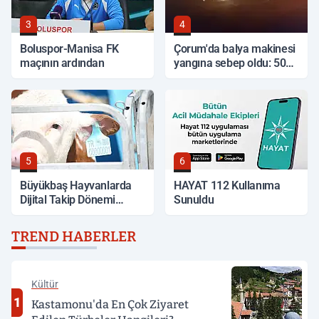
3
4
Boluspor-Manisa FK
Çorum'da balya makinesi
maçının ardından
yangına sebep oldu: 500
dönüm anız küle döndü
5
6
Büyükbaş Hayvanlarda
HAYAT 112 Kullanıma
Dijital Takip Dönemi
Sunuldu
Başlıyor
TREND HABERLER
Kültür
1
Kastamonu'da En Çok Ziyaret