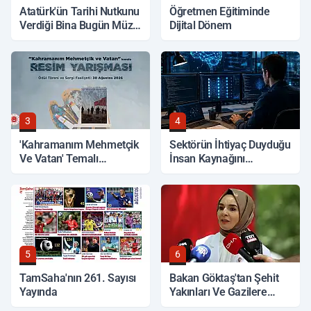
Atatürk'ün Tarihi Nutkunu
Öğretmen Eğitiminde
Verdiği Bina Bugün Müze
Dijital Dönem
Olarak Hizmet Veriyor
3
4
'Kahramanım Mehmetçik
Sektörün İhtiyaç Duyduğu
Ve Vatan' Temalı
İnsan Kaynağını
Yarışmada Oylama
Yetiştiriyor
Başladı
5
6
TamSaha'nın 261. Sayısı
Bakan Göktaş'tan Şehit
Yayında
Yakınları Ve Gazilere
Müjde