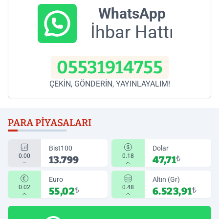
WhatsApp
İhbar Hattı
05531914755
ÇEKİN, GÖNDERİN, YAYINLAYALIM!
PARA PIYASALARI
Bist100
Dolar
0.00
0.18
13.799
47,71
₺
Euro
Altın (Gr)
0.02
0.48
55,02
₺
6.523,91
₺