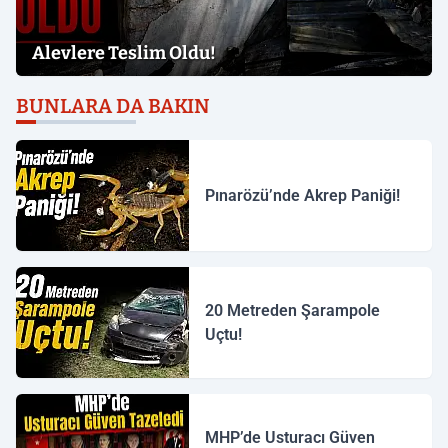
Alevlere Teslim Oldu!
BUNLARA DA BAKIN
Pınarözü’nde Akrep Paniği!
20 Metreden Şarampole
Uçtu!
MHP’de Usturacı Güven