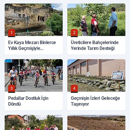
1
2
Ev Kaya Mezarı Binlerce
Üreticilere Bahçelerinde
Yıllık Geçmişiyle
Yerinde Tarım Desteği
Korunuyor
3
4
Pedallar Dostluk İçin
Geçmişin İzleri Geleceğe
Döndü
Taşınıyor