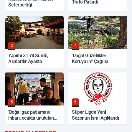
Trafo Patladı
Seferberliği
3
4
Yapımı 31 Yıl Sürdü,
'Doğal Güzellikleri
Asırlardır Ayakta
Koruyalım' Çağrısı
5
6
'Doğal gaz patlaması'
Süper Ligde Yeni
ihbarı, ocakta unutulan
Sezonun İsmi Açıklandı
yemek çıktı