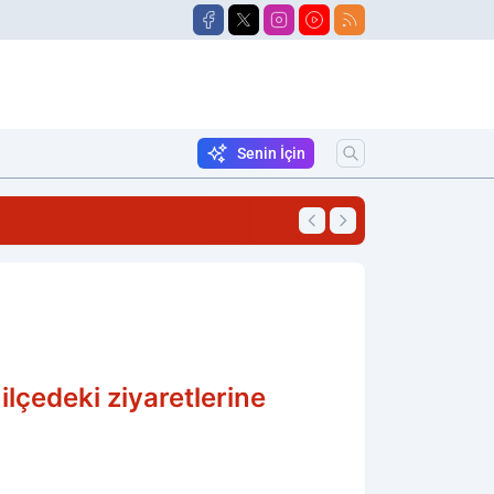
Senin İçin
18:06
Traktörün Altında 
ilçedeki ziyaretlerine