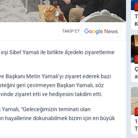
T
K
B
TAKİP ET
 Sibel Yamalı ile birlikte ilçedeki ziyaretlerine
Ç
e Başkanı Metin Yamalı’yı ziyaret ederek bazı
a
y
steğini geri çevirmeyen Başkan Yamalı, söz
evinde ziyaret etti ve hediyesini takdim etti.
 Yamalı, “Geleceğimizin teminatı olan
ın hayallerine dokunabilmek bizim için en büyük
1
T
A