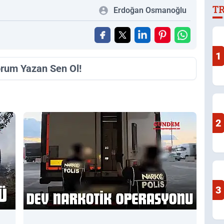
T
Erdoğan Osmanoğlu
1
orum Yazan Sen Ol!
2
3