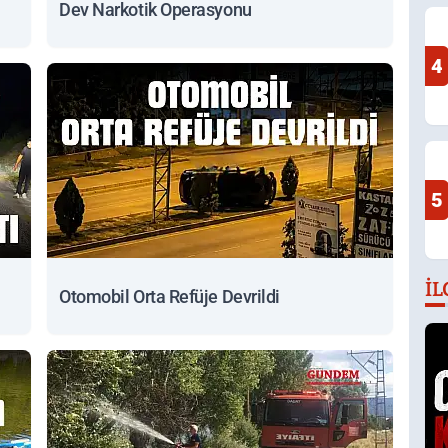
Dev Narkotik Operasyonu
4
5
İL
Otomobil Orta Refüje Devrildi