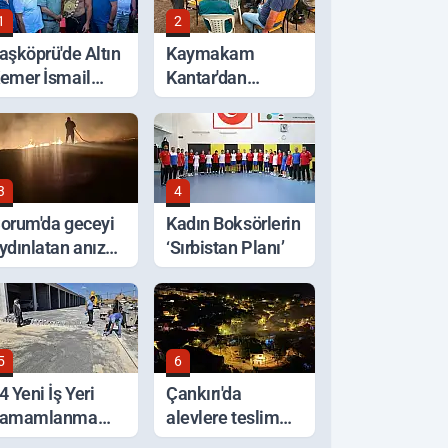
1
2
aşköprü'de Altın
Kaymakam
emer İsmail
Kantar'dan
alaban'ın Oldu
Selden Etkilenen
Bölgelerde
İnceleme
3
4
orum'da geceyi
Kadın Boksörlerin
ydınlatan anız
‘Sırbistan Planı’
angını korkuttu
5
6
4 Yeni İş Yeri
Çankırı'da
amamlanma
alevlere teslim
şamasında
olan ev küle