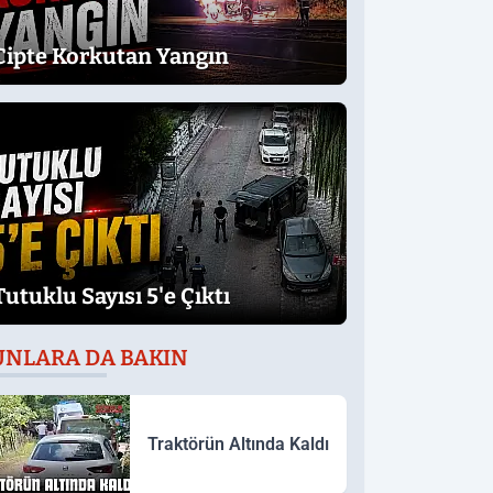
Cipte Korkutan Yangın
Tutuklu Sayısı 5'e Çıktı
UNLARA DA BAKIN
Traktörün Altında Kaldı