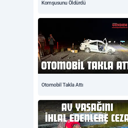
Komşusunu Öldürdü
Otomobil Takla Attı