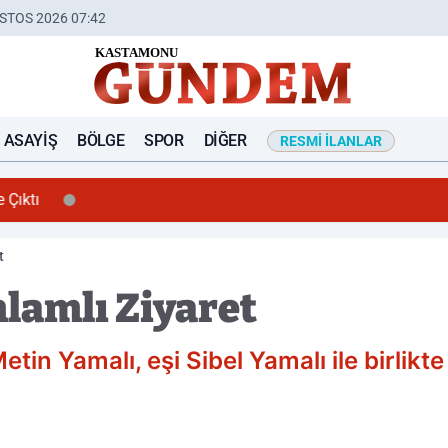
STOS 2026 07:42
ASAYIŞ
BÖLGE
SPOR
DIĞER
RESMI İLANLAR
ıktı
t
nlamlı Ziyaret
n Yamalı, eşi Sibel Yamalı ile birlikte 