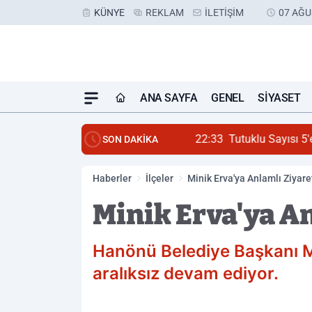
KÜNYE
REKLAM
İLETIŞIM
07 AĞU
ANA SAYFA
GENEL
SIYASET
22:33
Tutuklu Sayısı 5'e Ç
SON DAKİKA
Haberler
İlçeler
Minik Erva'ya Anlamlı Ziyare
Minik Erva'ya A
Hanönü Belediye Başkanı Meti
aralıksız devam ediyor.