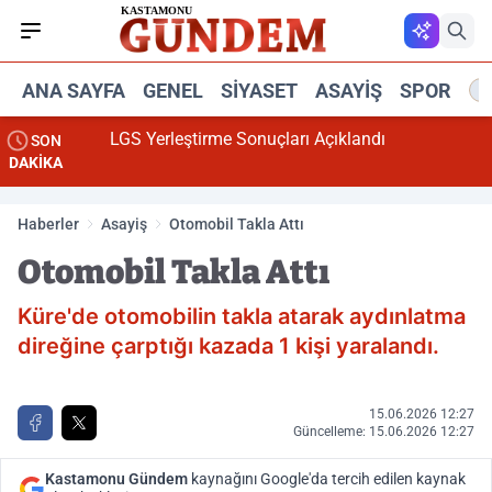
ANA SAYFA
GENEL
SIYASET
ASAYIŞ
SPOR
R
ıklandı
LGS Yerleştirme Sonuçları Açıklandı
SON
DAKİKA
Haberler
Asayiş
Otomobil Takla Attı
Otomobil Takla Attı
Küre'de otomobilin takla atarak aydınlatma
direğine çarptığı kazada 1 kişi yaralandı.
15.06.2026 12:27
Güncelleme: 15.06.2026 12:27
Kastamonu Gündem
kaynağını Google'da tercih edilen kaynak