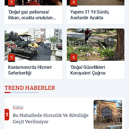
3
4
'Doğal gaz patlaması'
Yapımı 31 Yıl Sürdü,
ihbarı, ocakta unutulan
Asırlardır Ayakta
yemek çıktı
5
6
Kastamonu'da Hizmet
'Doğal Güzellikleri
Seferberliği
Koruyalım' Çağrısı
TREND HABERLER
Kültür
1
Bu Mahallede Hırsızlık Ve Kötülüğe
Geçit Verilmiyor