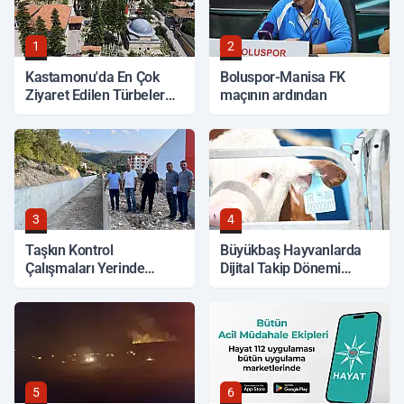
1
2
Kastamonu'da En Çok
Boluspor-Manisa FK
Ziyaret Edilen Türbeler
maçının ardından
Hangileri?
3
4
Taşkın Kontrol
Büyükbaş Hayvanlarda
Çalışmaları Yerinde
Dijital Takip Dönemi
İncelendi
Başlıyor
5
6