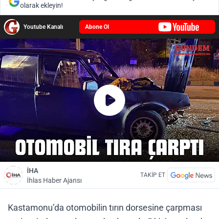
olarak ekleyin!
Youtube Kanalı
Abone Ol
İHA
TAKİP ET
İhlas Haber Ajansı
Kastamonu’da otomobilin tırın dorsesine çarpması