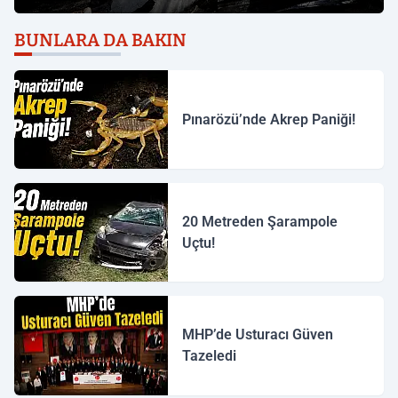
BUNLARA DA BAKIN
Pınarözü’nde Akrep Paniği!
20 Metreden Şarampole
Uçtu!
MHP’de Usturacı Güven
Tazeledi