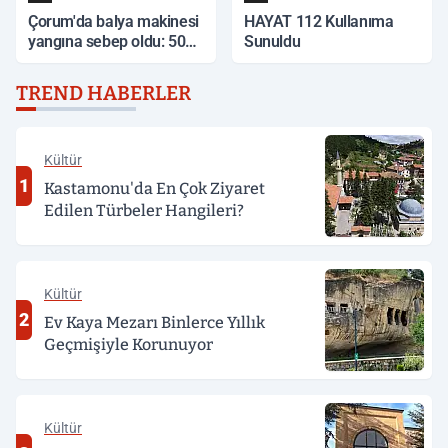
Çorum'da balya makinesi
HAYAT 112 Kullanıma
yangına sebep oldu: 500
Sunuldu
dönüm anız küle döndü
TREND HABERLER
Kültür
1
Kastamonu'da En Çok Ziyaret
Edilen Türbeler Hangileri?
Kültür
2
Ev Kaya Mezarı Binlerce Yıllık
Geçmişiyle Korunuyor
Kültür