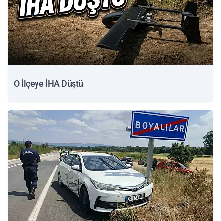
O İlçeye İHA Düştü