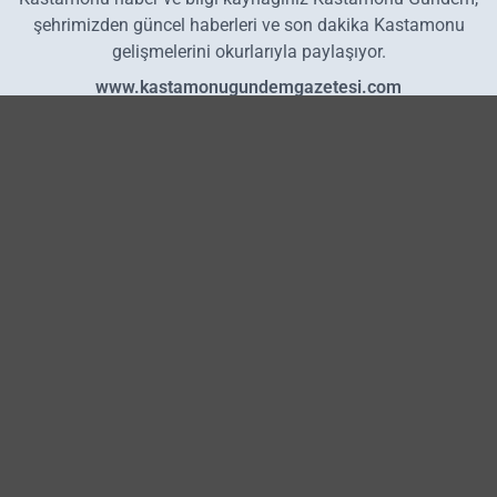
şehrimizden güncel haberleri ve son dakika Kastamonu
gelişmelerini okurlarıyla paylaşıyor.
www.kastamonugundemgazetesi.com
Hakkımızda
Künye
Reklam
Kullanım Koşulları
Gizlilik Politikası
Çerez Politikası
KVKK Metni
İletişim Bilgileri