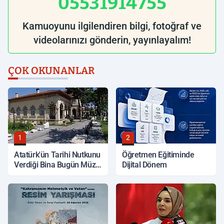
05531914755
Kamuoyunu ilgilendiren bilgi, fotoğraf ve
videolarınızı gönderin, yayınlayalım!
ÇOK OKUNANLAR
1
2
Atatürk'ün Tarihi Nutkunu
Öğretmen Eğitiminde
Verdiği Bina Bugün Müze
Dijital Dönem
Olarak Hizmet Veriyor