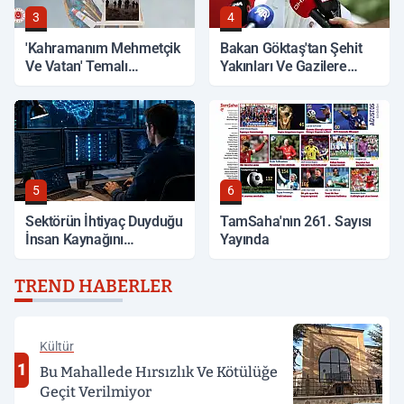
3
4
'Kahramanım Mehmetçik
Bakan Göktaş'tan Şehit
Ve Vatan' Temalı
Yakınları Ve Gazilere
Yarışmada Oylama
Müjde
Başladı
5
6
Sektörün İhtiyaç Duyduğu
TamSaha'nın 261. Sayısı
İnsan Kaynağını
Yayında
Yetiştiriyor
TREND HABERLER
Kültür
1
Bu Mahallede Hırsızlık Ve Kötülüğe
Geçit Verilmiyor