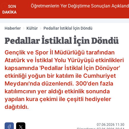
Öğretmenlerin Yer Değiştirme Sonuçları Açıklandı
SON
DAKİKA
Haberler
Kültür
Pedallar İstiklal İçin Döndü
Pedallar İstiklal İçin Döndü
Gençlik ve Spor İl Müdürlüğü tarafından
Atatürk ve İstiklal Yolu Yürüyüşü etkinlikleri
kapsamında 'Pedallar İstiklal İçin Dönüyor'
etkinliği yoğun bir katılım ile Cumhuriyet
Meydanı'nda düzenlendi. 300'den fazla
katılımcının yer aldığı etkinlik sonunda
yapılan kura çekimi ile çeşitli hediyeler
dağıtıldı.
07.06.2026 11:30