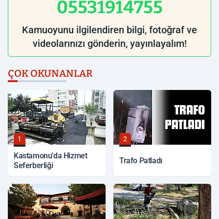
05531914755
Kamuoyunu ilgilendiren bilgi, fotoğraf ve
videolarınızı gönderin, yayınlayalım!
ÇOK OKUNANLAR
1
2
Kastamonu'da Hizmet
Trafo Patladı
Seferberliği