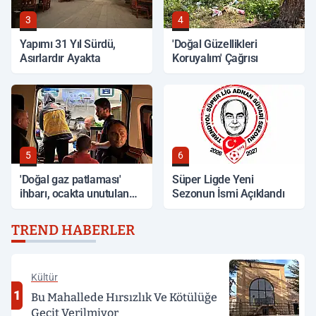
3
4
Yapımı 31 Yıl Sürdü,
'Doğal Güzellikleri
Asırlardır Ayakta
Koruyalım' Çağrısı
5
6
'Doğal gaz patlaması'
Süper Ligde Yeni
ihbarı, ocakta unutulan
Sezonun İsmi Açıklandı
yemek çıktı
TREND HABERLER
Kültür
1
Bu Mahallede Hırsızlık Ve Kötülüğe
Geçit Verilmiyor