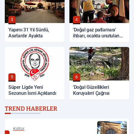
3
4
Yapımı 31 Yıl Sürdü,
'Doğal gaz patlaması'
Asırlardır Ayakta
ihbarı, ocakta unutulan
yemek çıktı
5
6
Süper Ligde Yeni
'Doğal Güzellikleri
Sezonun İsmi Açıklandı
Koruyalım' Çağrısı
TREND HABERLER
Kültür