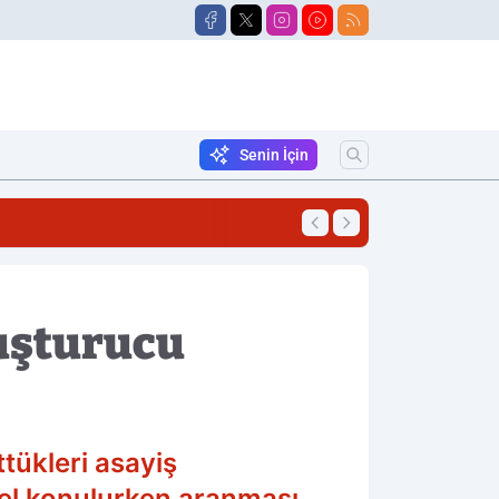
Senin İçin
18:21
Alevlere Teslim Ol
yuşturucu
tükleri asayiş
el konulurken aranması