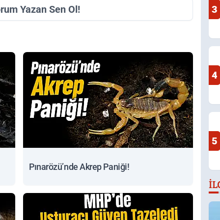
orum Yazan Sen Ol!
3
4
5
Pınarözü’nde Akrep Paniği!
İL