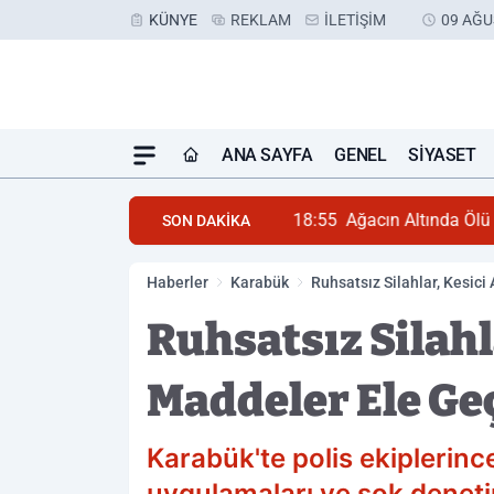
KÜNYE
REKLAM
İLETIŞIM
09 AĞU
ANA SAYFA
GENEL
SIYASET
18:55
Ağacın Altında Ölü
SON DAKİKA
Haberler
Karabük
Ruhsatsız Silahlar, Kesici
Ruhsatsız Silahl
Maddeler Ele Geç
Karabük'te polis ekiplerinc
uygulamaları ve şok denet