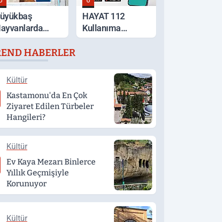
5
6
üyükbaş
HAYAT 112
ayvanlarda
Kullanıma
ijital Takip
Sunuldu
REND HABERLER
önemi Başlıyor
Kültür
Kastamonu'da En Çok
Ziyaret Edilen Türbeler
Hangileri?
Kültür
Ev Kaya Mezarı Binlerce
Yıllık Geçmişiyle
Korunuyor
Kültür