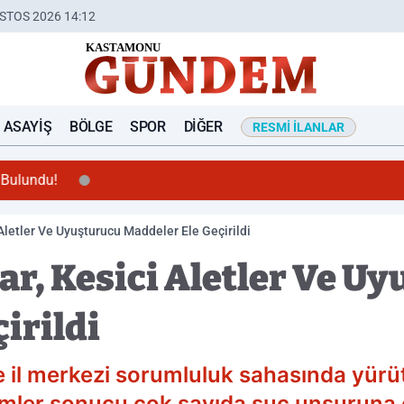
STOS 2026 14:12
ASAYIŞ
BÖLGE
SPOR
DIĞER
RESMI İLANLAR
 Bulundu!
 Aletler Ve Uyuşturucu Maddeler Ele Geçirildi
ar, Kesici Aletler Ve U
irildi
e il merkezi sorumluluk sahasında yürüt
imler sonucu çok sayıda suç unsuruna 