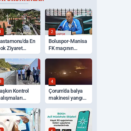
1
2
astamonu'da En
Boluspor-Manisa
ok Ziyaret
FK maçının
dilen Türbeler
ardından
angileri?
3
4
aşkın Kontrol
Çorum'da balya
alışmaları
makinesi yangına
erinde İncelendi
sebep oldu: 500
dönüm anız küle
döndü