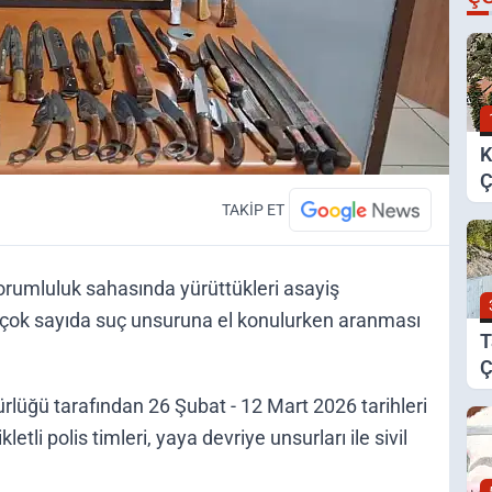
K
Ç
E
TAKİP ET
H
sorumluluk sahasında yürüttükleri asayiş
 çok sayıda suç unsuruna el konulurken aranması
T
Ç
Y
lüğü tarafından 26 Şubat - 12 Mart 2026 tarihleri
tli polis timleri, yaya devriye unsurları ile sivil