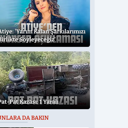
Atiye: 'Yarım Kalan Şarkılarımızı
Birlikte Söyleyeceğiz'
Pat-Pat Kazası: 1 Yaralı
UNLARA DA BAKIN