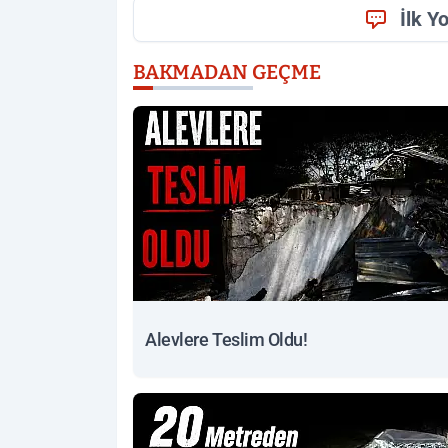
İlk Y
BAKMADAN GEÇME
Alevlere Teslim Oldu!