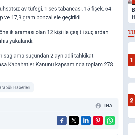
hsatsız av tüfeği, 1 ses tabancası, 15 fişek, 64
B
H
p ve 17,3 gram bonzai ele geçirildi.
D
T
D
elik araması olan 12 kişi ile çeşitli suçlardan
hıs yakalandı.
n sağlama suçundan 2 ayrı adli tahkikat
1
4 şahsa Kabahatler Kanunu kapsamında toplam 278
arabük Haberleri
2
İHA