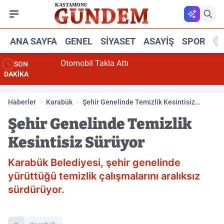
ANA SAYFA
GENEL
SIYASET
ASAYIŞ
SPOR
R
Otomobil Takla Attı
SON
DAKİKA
Haberler
Karabük
Şehir Genelinde Temizlik Kesintisiz
Sürüyor
Şehir Genelinde Temizlik
Kesintisiz Sürüyor
Karabük Belediyesi, şehir genelinde
yürüttüğü temizlik çalışmalarını aralıksız
sürdürüyor.