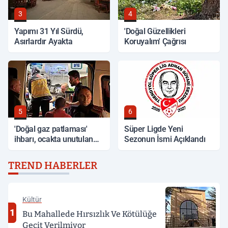
3
4
Yapımı 31 Yıl Sürdü,
'Doğal Güzellikleri
Asırlardır Ayakta
Koruyalım' Çağrısı
5
6
'Doğal gaz patlaması'
Süper Ligde Yeni
ihbarı, ocakta unutulan
Sezonun İsmi Açıklandı
yemek çıktı
TREND HABERLER
Kültür
1
Bu Mahallede Hırsızlık Ve Kötülüğe
Geçit Verilmiyor