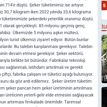
in 714’e düştü. Şeker tüketimimiz ise artıyor.
5
iz 30,7 kilogram iken 2022 yılında 33,6 kilograma
şı tüketimimizle şekerdeki yeterlilik oranımız düştü.
1,1 olarak gerçekleşti. 85 milyonu geçmiş genç,
İL
sahibiz. Ülkemizde 5 milyonu aşkın mülteci,
ilyon turist ülkemizi ziyaret ediyor. Bütün bunlar
rlardır. Bu talebin karşılanması gerekiyor. Talebin
minin devam etmesi gerekiyor. Şeker sektörü,
rıyla birlikte bir bütündür. Fabrikalar teknoloji
ası sağlanmalı, istihdam artırılmalı ve gerekli
çiftçi, fabrika çalışanı ve tüketici ayağı bulunuyor.
nsuru da göz ardı edilemez. Şeker üretim tüketim
em şeker pancarı hem şeker üretiminin artırılması
rı üreticinin yeterli gelir elde etmesini sağlayacak
n artırması fevkalade önemlidir. Tarımsal