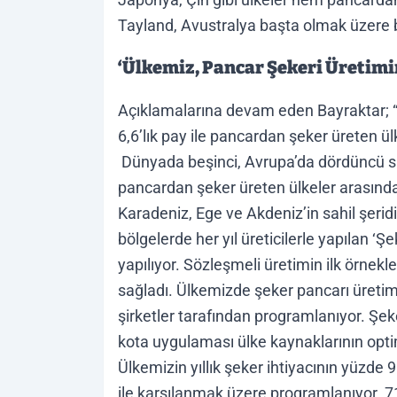
Tayland, Avustralya başta olmak üzere b
‘Ülkemiz, Pancar Şekeri Üretimi
Açıklamalarına devam eden Bayraktar; 
6,6’lık pay ile pancardan şeker üreten ü
Dünyada beşinci, Avrupa’da dördüncü sı
pancardan şeker üreten ülkeler arasında
Karadeniz, Ege ve Akdeniz’in sahil şeri
bölgelerde her yıl üreticilerle yapılan 
yapılıyor. Sözleşmeli üretimin ilk örnekl
sağladı. Ülkemizde şeker pancarı üretimi;
şirketler tarafından programlanıyor. Şe
kota uygulaması ülke kaynaklarının opti
Ülkemizin yıllık şeker ihtiyacının yüzde 9
ile karşılanmak üzere programlanıyor. 7