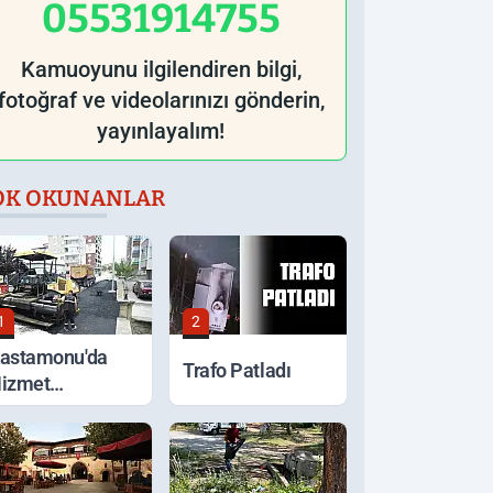
05531914755
Kamuoyunu ilgilendiren bilgi,
fotoğraf ve videolarınızı gönderin,
yayınlayalım!
OK OKUNANLAR
1
2
astamonu'da
Trafo Patladı
izmet
eferberliği