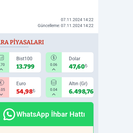
07.11.2024 14:22
Güncelleme: 07.11.2024 14:22
RA PIYASALARI
Bist100
Dolar
.70
0.06
13.799
47,60
₺
Euro
Altın (Gr)
0.05
0.04
54,98
₺
6.498,76
₺
WhatsApp İhbar Hattı