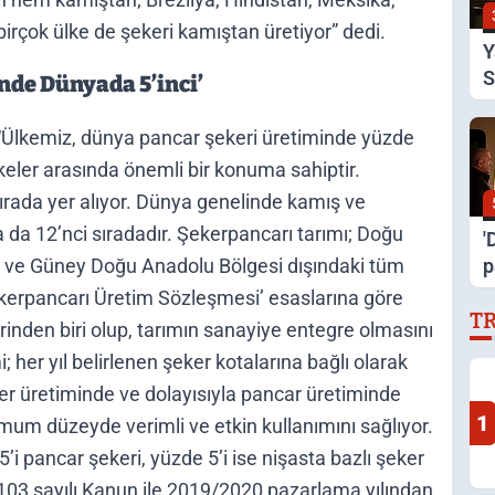
irçok ülke de şekeri kamıştan üretiyor” dedi.
Y
S
nde Dünyada 5’inci’
A
“Ülkemiz, dünya pancar şekeri üretiminde yüzde
lkeler arasında önemli bir konuma sahiptir.
rada yer alıyor. Dünya genelinde kamış ve
 da 12’nci sıradadır. Şekerpancarı tarımı; Doğu
'
di ve Güney Doğu Anadolu Bölgesi dışındaki tüm
p
o
‘Şekerpancarı Üretim Sözleşmesi’ esaslarına göre
T
y
erinden biri olup, tarımın sanayiye entegre olmasını
 her yıl belirlenen şeker kotalarına bağlı olarak
ker üretiminde ve dolayısıyla pancar üretiminde
1
mum düzeyde verimli ve etkin kullanımını sağlıyor.
5’i pancar şekeri, yüzde 5’i ise nişasta bazlı şeker
103 sayılı Kanun ile 2019/2020 pazarlama yılından