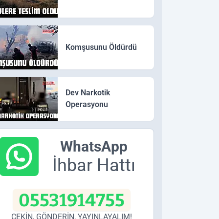
Komşusunu Öldürdü
Dev Narkotik
Operasyonu
WhatsApp
İhbar Hattı
05531914755
ÇEKİN, GÖNDERİN, YAYINLAYALIM!