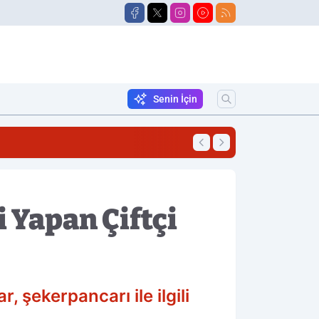
Senin İçin
16:51
Öğretmenlerin Yer 
 Yapan Çiftçi
 şekerpancarı ile ilgili