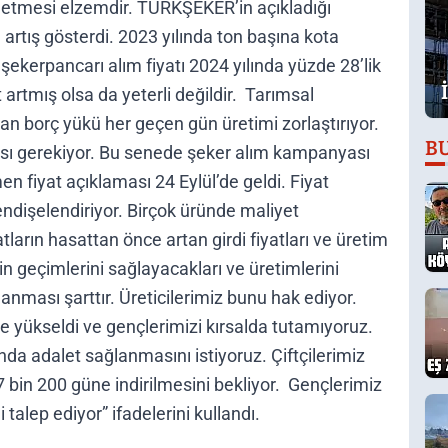
 etmesi elzemdir. TÜRKŞEKER’in açıkladığı
la artış gösterdi. 2023 yılında ton başına kota
şekerpancarı alım fiyatı 2024 yılında yüzde 28’lik
t artmış olsa da yeterli değildir. Tarımsal
lan borç yükü her geçen gün üretimi zorlaştırıyor.
B
sı gerekiyor. Bu senede şeker alım kampanyası
 fiyat açıklaması 24 Eylül’de geldi. Fiyat
endişelendiriyor. Birçok üründe maliyet
tların hasattan önce artan girdi fiyatları ve üretim
rin geçimlerini sağlayacakları ve üretimlerini
anması şarttır. Üreticilerimiz bunu hak ediyor.
’e yükseldi ve gençlerimizi kırsalda tutamıyoruz.
ında adalet sağlanmasını istiyoruz. Çiftçilerimiz
 7 bin 200 güne indirilmesini bekliyor. Gençlerimiz
talep ediyor” ifadelerini kullandı.