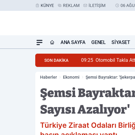
KÜNYE
REKLAM
İLETIŞIM
06 AĞU
ANA SAYFA
GENEL
SIYASET
09:25
Otomobil Takla Att
SON DAKİKA
Haberler
Ekonomi
Şemsi Bayraktar: 'Şekerpan
Şemsi Bayraktar
Sayısı Azalıyor'
Türkiye Ziraat Odaları Birli
basın açıklaması yaptı.