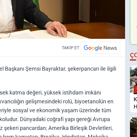
TAKİP ET
Ç
el Başkanı Şemsi Bayraktar, şekerpancarı ile ilgili
ksek katma değeri, yüksek istihdam imkânı
K
yvancılığın gelişmesindeki rolü, biyoetanolün en
H
leriyle sosyal ve ekonomik yaşam üzerinde tüm
S
 koludur. Dünyadaki coğrafi yapı gereği Avrupa
iz şekeri pancardan; Amerika Birleşik Devletleri,
n hem kamıştan; Brezilya, Hindistan, Meksika,