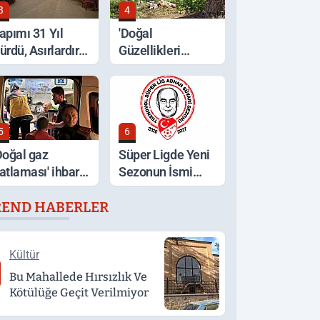
3
4
apımı 31 Yıl
'Doğal
ürdü, Asırlardır
Güzellikleri
yakta
Koruyalım' Çağrısı
5
6
Doğal gaz
Süper Ligde Yeni
atlaması' ihbarı,
Sezonun İsmi
cakta unutulan
Açıklandı
REND HABERLER
emek çıktı
Kültür
Bu Mahallede Hırsızlık Ve
Kötülüğe Geçit Verilmiyor