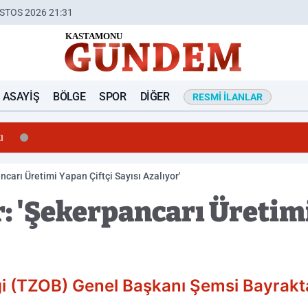
STOS 2026 21:31
ASAYIŞ
BÖLGE
SPOR
DIĞER
RESMI İLANLAR
ı
carı Üretimi Yapan Çiftçi Sayısı Azalıyor'
: 'Şekerpancarı Üretimi
ği (TZOB) Genel Başkanı Şemsi Bayraktar,