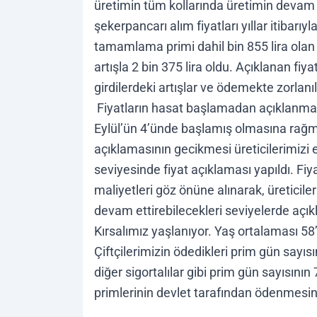
üretimin tüm kollarında üretimin devam
şekerpancarı alım fiyatları yıllar itibarıy
tamamlama primi dahil bin 855 lira olan 
artışla 2 bin 375 lira oldu. Açıklanan fiya
girdilerdeki artışlar ve ödemekte zorlanı
Fiyatların hasat başlamadan açıklanma
Eylül’ün 4’ünde başlamış olmasına rağmen
açıklamasının gecikmesi üreticilerimizi 
seviyesinde fiyat açıklaması yapıldı. Fiya
maliyetleri göz önüne alınarak, üreticile
devam ettirebilecekleri seviyelerde açıkl
Kırsalımız yaşlanıyor. Yaş ortalaması 58
Çiftçilerimizin ödedikleri prim gün sayıs
diğer sigortalılar gibi prim gün sayısının
primlerinin devlet tarafından ödenmesini 