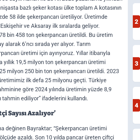
 nişasta bazlı şeker kotası ülke toplam A kotasının
zde 58 ilde şekerpancarı üretiliyor. Üretimde
2
skişehir ve Aksaray ilk sıralarda geliyor.
8 bin 458 ton şekerpancarı üretildi. Bu üretim
 alarak 6’ncı sırada yer alıyor. Tarım
ancarı üretimi için ayırıyoruz. Yıllar itibarıyla
 yıllık 19,5 milyon ton şekerpancarı üretimi
3
 25 milyon 250 bin ton şekerpancarı üretildi. 2023
 üretimimiz ilk defa 25 milyonu geçti. Türkiye
Tahminine göre 2024 yılında üretimin yüzde 8,9
tahmin ediliyor” ifadelerini kullandı.
4
çi Sayısı Azalıyor’
ına değinen Bayraktar; “Şekerpancarı üretimi
i ölçüde azaldı. Son 10 yılda pancar üreten çiftçi