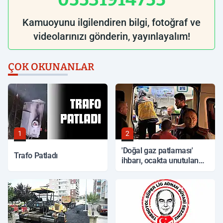
Kamuoyunu ilgilendiren bilgi, fotoğraf ve
videolarınızı gönderin, yayınlayalım!
ÇOK OKUNANLAR
1
2
'Doğal gaz patlaması'
Trafo Patladı
ihbarı, ocakta unutulan
yemek çıktı