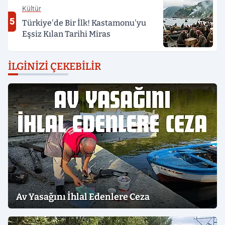
Kültür
5
Türkiye'de Bir İlk! Kastamonu'yu
Eşsiz Kılan Tarihi Miras
İLGINIZI ÇEKEBILIR
Av Yasağını İhlal Edenlere Ceza