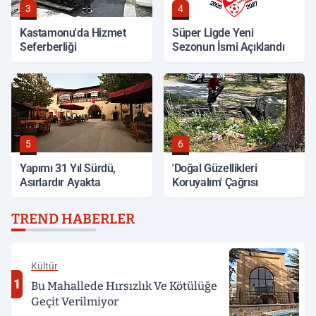
3
4
Kastamonu'da Hizmet
Süper Ligde Yeni
Seferberliği
Sezonun İsmi Açıklandı
5
6
Yapımı 31 Yıl Sürdü,
'Doğal Güzellikleri
Asırlardır Ayakta
Koruyalım' Çağrısı
TREND HABERLER
Kültür
1
Bu Mahallede Hırsızlık Ve Kötülüğe
Geçit Verilmiyor