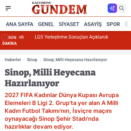
ANA SAYFA
GENEL
SIYASET
ASAYIŞ
SPOR
R
çıklandı
LGS Yerleştirme Sonuçları Açıklandı
SON
DAKİKA
Haberler
Sinop
Sinop, Milli Heyecana Hazırlanıyor
Sinop, Milli Heyecana
Hazırlanıyor
2027 FIFA Kadınlar Dünya Kupası Avrupa
Elemeleri B Ligi 2. Grup'ta yer alan A Milli
Kadın Futbol Takımı'nın, İsviçre maçını
oynayacağı Sinop Şehir Stadı'nda
hazırlıklar devam ediyor.