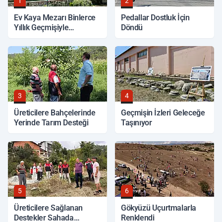
1
2
Ev Kaya Mezarı Binlerce
Pedallar Dostluk İçin
Yıllık Geçmişiyle
Döndü
Korunuyor
3
4
Üreticilere Bahçelerinde
Geçmişin İzleri Geleceğe
Yerinde Tarım Desteği
Taşınıyor
5
6
Üreticilere Sağlanan
Gökyüzü Uçurtmalarla
Destekler Sahada
Renklendi