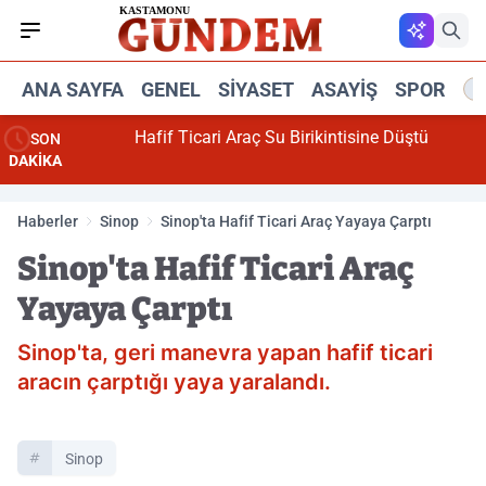
ANA SAYFA
GENEL
SIYASET
ASAYIŞ
SPOR
R
Hafif Ticari Araç Su Birikintisine Düştü
SON
DAKİKA
Haberler
Sinop
Sinop'ta Hafif Ticari Araç Yayaya Çarptı
Sinop'ta Hafif Ticari Araç
Yayaya Çarptı
Sinop'ta, geri manevra yapan hafif ticari
aracın çarptığı yaya yaralandı.
Sinop