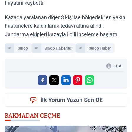
hayatını kaybetti.
Kazada yaralanan diğer 3 kişi ise bölgedeki en yakın
hastanelere kaldırılarak tedavi altına alındı.
Jandarma ekipleri kazayla ilgili inceleme başlattı.
Sinop
Sinop Haberleri
Sinop Haber
İHA
İlk Yorum Yazan Sen Ol!
BAKMADAN GEÇME