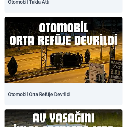
Otomobil Takla Attı
Otomobil Orta Refüje Devrildi