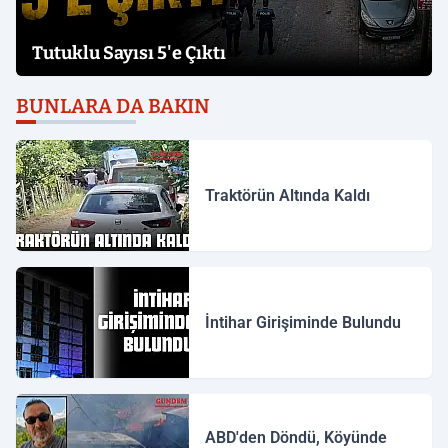
Tutuklu Sayısı 5'e Çıktı
BUNLARA DA BAKIN
Traktörün Altında Kaldı
İntihar Girişiminde Bulundu
ABD'den Döndü, Köyünde