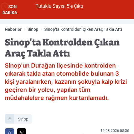
Tutuklu Sayısı 5'e Çıktı
SON
DAKİKA
Haberler
Sinop
Sinop'ta Kontrolden Çıkan Araç Takla Attı
Sinop'ta Kontrolden Çıkan
Araç Takla Attı
Sinop'un Durağan ilçesinde kontrolden
çıkarak takla atan otomobilde bulunan 3
kişi yaralanırken, kazanın şokuyla kalp krizi
geçiren bir yolcu, yapılan tüm
müdahalelere rağmen kurtarılamadı.
Sinop
19.03.2026 05:36