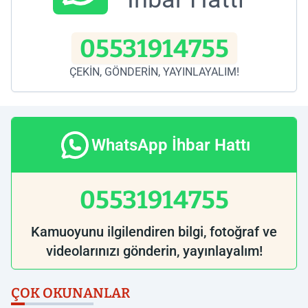
05531914755
ÇEKİN, GÖNDERİN, YAYINLAYALIM!
WhatsApp İhbar Hattı
05531914755
Kamuoyunu ilgilendiren bilgi, fotoğraf ve
videolarınızı gönderin, yayınlayalım!
ÇOK OKUNANLAR