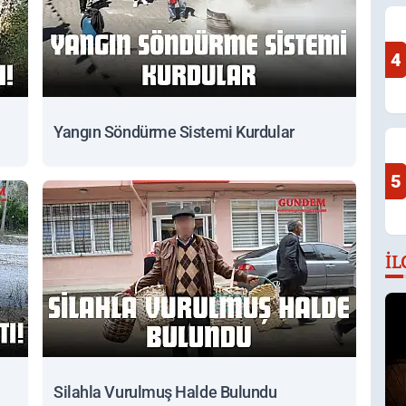
4
Yangın Söndürme Sistemi Kurdular
5
İL
Silahla Vurulmuş Halde Bulundu