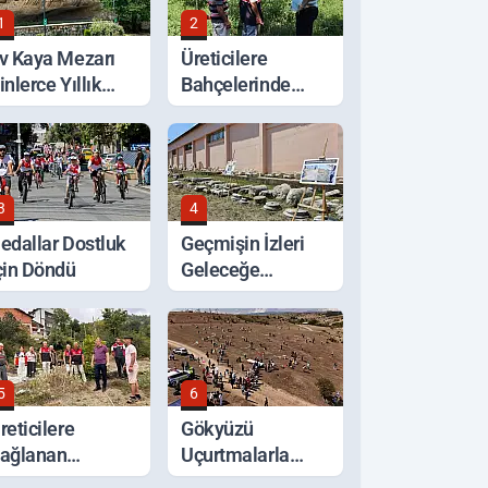
1
2
v Kaya Mezarı
Üreticilere
inlerce Yıllık
Bahçelerinde
eçmişiyle
Yerinde Tarım
orunuyor
Desteği
3
4
edallar Dostluk
Geçmişin İzleri
çin Döndü
Geleceğe
Taşınıyor
5
6
reticilere
Gökyüzü
ağlanan
Uçurtmalarla
estekler Sahada
Renklendi