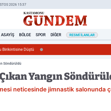
STOS 2026 15:37
ASAYIŞ
BÖLGE
SPOR
DIĞER
RESMI İLANLAR
u Birikintisine Düştü
ın Söndürüldü
 Çıkan Yangın Söndürü
esi neticesinde jimnastik salonunda çık