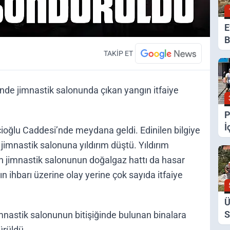
E
B
G
TAKİP ET
K
nde jimnastik salonunda çıkan yangın itfaiye
P
İ
ioğlu Caddesi’nde meydana geldi. Edinilen bilgiye
jimnastik salonuna yıldırım düştü. Yıldırım
n jimnastik salonunun doğalgaz hattı da hasar
n ihbarı üzerine olay yerine çok sayıda itfaiye
Ü
S
jimnastik salonunun bitişiğinde bulunan binalara
D
ürüldü.