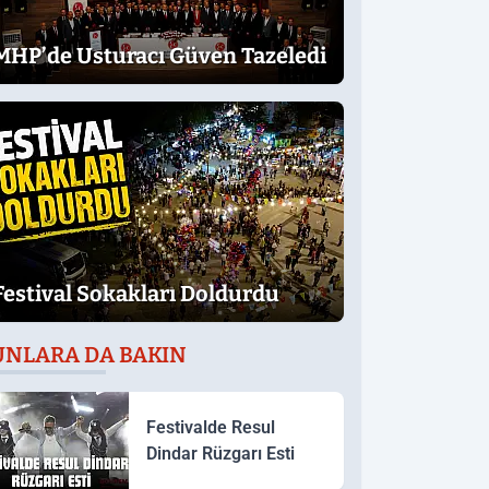
MHP’de Usturacı Güven Tazeledi
Festival Sokakları Doldurdu
UNLARA DA BAKIN
Festivalde Resul
Dindar Rüzgarı Esti