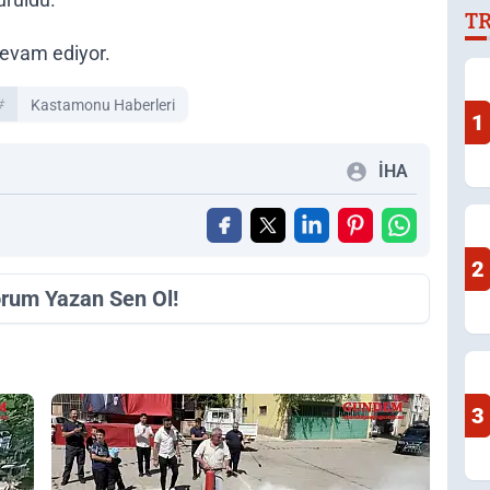
T
D
devam ediyor.
Kastamonu Haberleri
1
İHA
2
orum Yazan Sen Ol!
3