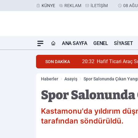
KÜNYE
REKLAM
İLETIŞIM
08 AĞU
ANA SAYFA
GENEL
SIYASET
20:32
Hafif Ticari Araç S
SON DAKİKA
Haberler
Asayiş
Spor Salonunda Çıkan Yang
Spor Salonunda
Kastamonu'da yıldırım düşm
tarafından söndürüldü.