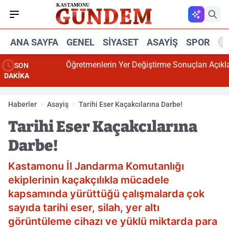
ANA SAYFA
GENEL
SIYASET
ASAYIŞ
SPOR
R
Öğretmenlerin Yer Değiştirme Sonuçları Açıklandı
SON
DAKİKA
Haberler
Asayiş
Tarihi Eser Kaçakcılarına Darbe!
Tarihi Eser Kaçakcılarına
Darbe!
Kastamonu İl Jandarma Komutanlığı
ekiplerinin kaçakçılıkla mücadele
kapsamında yürüttüğü çalışmalarda çok
sayıda tarihi eser, silah, yer altı
görüntüleme cihazı ve yüklü miktarda para