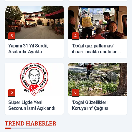
3
4
Yapımı 31 Yıl Sürdü,
'Doğal gaz patlaması'
Asırlardır Ayakta
ihbarı, ocakta unutulan
yemek çıktı
5
6
Süper Ligde Yeni
'Doğal Güzellikleri
Sezonun İsmi Açıklandı
Koruyalım' Çağrısı
TREND HABERLER