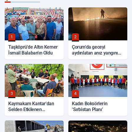
1
2
Taşköprü'de Altın Kemer
Çorum'da geceyi
İsmail Balaban'ın Oldu
aydınlatan anız yangını
korkuttu
3
4
Kaymakam Kantar'dan
Kadın Boksörlerin
Selden Etkilenen
‘Sırbistan Planı’
Bölgelerde İnceleme