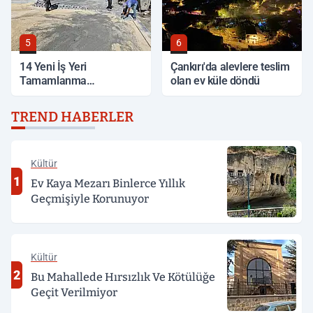
5
6
14 Yeni İş Yeri
Çankırı'da alevlere teslim
Tamamlanma
olan ev küle döndü
Aşamasında
TREND HABERLER
Kültür
1
Ev Kaya Mezarı Binlerce Yıllık
Geçmişiyle Korunuyor
Kültür
2
Bu Mahallede Hırsızlık Ve Kötülüğe
Geçit Verilmiyor