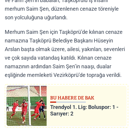
ve Fahri Şen’in babaları, Taşköprülü iş insanı
merhum Saim Şen, düzenlenen cenaze töreniyle
son yolculuğuna uğurlandı.
Merhum Saim Şen için Taşköprü’de kılınan cenaze
namazına Taşköprü Belediye Başkanı Hüseyin
Arslan başta olmak üzere, ailesi, yakınları, sevenleri
ve çok sayıda vatandaş katıldı. Kılınan cenaze
namazının ardından Saim Şen’in naaşı, dualar
eşliğinde memleketi Vezirköprü’de toprağa verildi.
BU HABERE DE BAK
Trendyol 1. Lig: Boluspor: 1 -
Sarıyer: 2