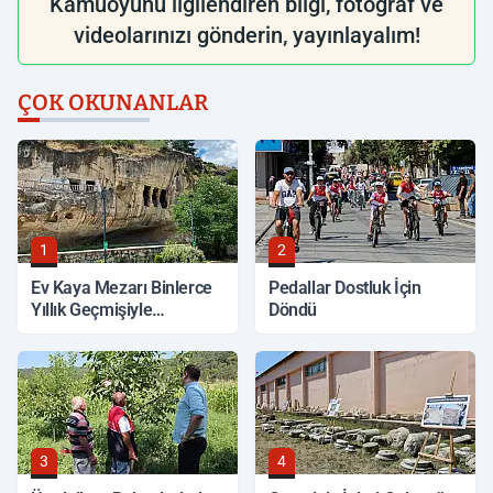
Kamuoyunu ilgilendiren bilgi, fotoğraf ve
videolarınızı gönderin, yayınlayalım!
ÇOK OKUNANLAR
1
2
Ev Kaya Mezarı Binlerce
Pedallar Dostluk İçin
Yıllık Geçmişiyle
Döndü
Korunuyor
3
4