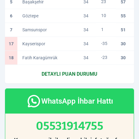
23
5
Başakşehir
34
57
10
6
Göztepe
34
55
1
7
Samsunspor
34
51
-35
17
Kayserispor
34
30
-23
18
Fatih Karagümrük
34
30
DETAYLI PUAN DURUMU
WhatsApp İhbar Hattı
05531914755