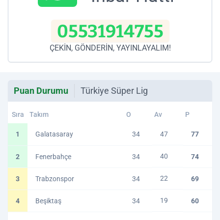
05531914755
ÇEKİN, GÖNDERİN, YAYINLAYALIM!
Puan Durumu
Türkiye Süper Lig
Sıra
Takım
O
Av
P
1
Galatasaray
34
47
77
40
2
Fenerbahçe
34
74
22
3
Trabzonspor
34
69
19
4
Beşiktaş
34
60