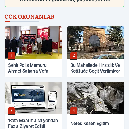
ÇOK OKUNANLAR
1
2
Şehit Polis Memuru
Bu Mahallede Hırsızlık Ve
Ahmet Şahan'a Vefa
Kötülüğe Geçit Verilmiyor
3
4
'Rota Maarif' 3 Milyondan
Nefes Kesen Eğitim
Fazla Ziyaret Edildi