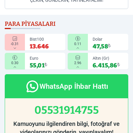
ÇEKİN, GÖNDERİN, YAYINLAYALIM!
PARA PIYASALARI
Bist100
Dolar
-0.31
0.11
13.646
47,58
₺
Euro
Altın (Gr)
0.30
2.96
55,01
₺
6.415,86
₺
WhatsApp İhbar Hattı
05531914755
Kamuoyunu ilgilendiren bilgi, fotoğraf ve
videolarınızı gönderin, yayınlayalım!