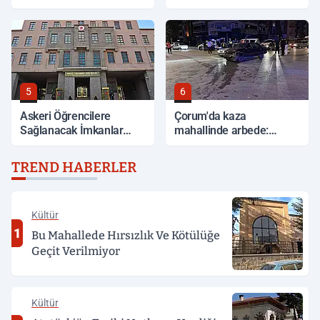
5
6
Askeri Öğrencilere
Çorum'da kaza
Sağlanacak İmkanlar
mahallinde arbede:
Açıklandı
Yardım etmek isteyen
genç, alkollü sürücü
TREND HABERLER
tarafından darp edildi
Kültür
1
Bu Mahallede Hırsızlık Ve Kötülüğe
Geçit Verilmiyor
Kültür