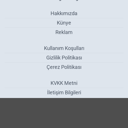
Hakkımızda
Künye
Reklam
Kullanım Koşulları
Gizlilik Politikası
Çerez Politikası
KVKK Metni
İletişim Bilgileri
Toplam Ciro Yüzde 35,8 Arttı - Ekonomi
Haber Yazılımı:
Medya İnternet
-
Kulga Haber Yazılımı
v26.7.3