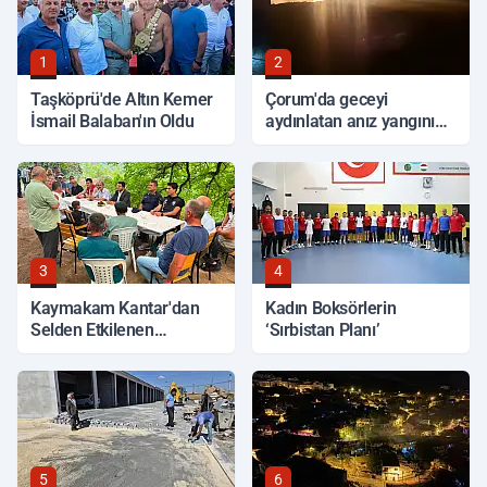
1
2
Taşköprü'de Altın Kemer
Çorum'da geceyi
İsmail Balaban'ın Oldu
aydınlatan anız yangını
korkuttu
3
4
Kaymakam Kantar'dan
Kadın Boksörlerin
Selden Etkilenen
‘Sırbistan Planı’
Bölgelerde İnceleme
5
6