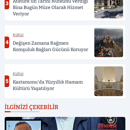
Atatürk'ün Tarihi Nutkunu Verdiği
3
Bina Bugün Müze Olarak Hizmet
Veriyor
Kültür
4
Değişen Zamana Rağmen
Komşuluk Bağları Gücünü Koruyor
Kültür
5
Kastamonu'da Yüzyıllık Hamam
Kültürü Yaşatılıyor
İLGINIZI ÇEKEBILIR