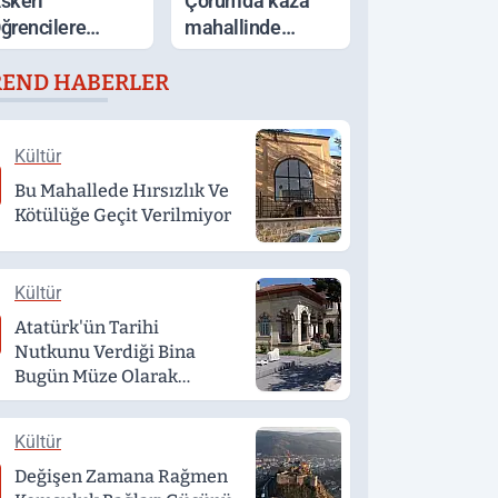
skeri
Çorum'da kaza
ğrencilere
mahallinde
ağlanacak
arbede: Yardım
REND HABERLER
mkanlar
etmek isteyen
çıklandı
genç, alkollü
sürücü tarafından
Kültür
darp edildi
Bu Mahallede Hırsızlık Ve
Kötülüğe Geçit Verilmiyor
Kültür
Atatürk'ün Tarihi
Nutkunu Verdiği Bina
Bugün Müze Olarak
Hizmet Veriyor
Kültür
Değişen Zamana Rağmen