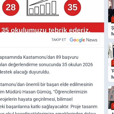
Ş
M
Ş
TAKİP ET
 kapsamında Kastamonu’dan 89 başvuru
apılan değerlendirme sonucunda 35 okulun 2026
'
n destek alacağı duyuruldu.
M
Z
astamonu’dan önemli bir başarı elde edilmesinin
Eğitim Müdürü Hasan Gümüş, “Öğrencilerimizin
rojelerin hayata geçirilmesi, bilimsel
teki başarılarına katkı sağlayacaktır. Proje tasarım
ve okul koordinatörlerimize emeklerinden dolayı