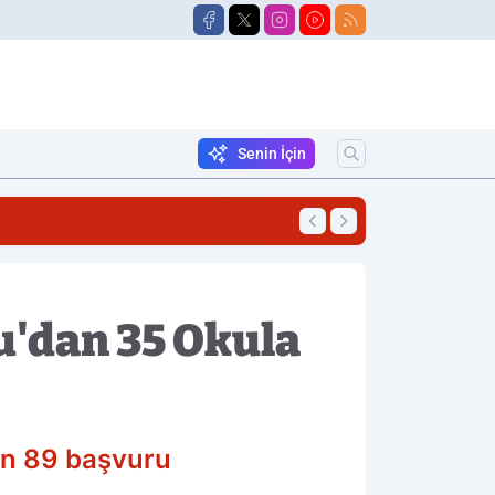
Senin İçin
16:47
Korkutan Yangın!
'dan 35 Okula
an 89 başvuru