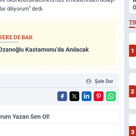
A
Ö
ar diliyorum” dedi.
S
T
İ
A
BERE DE BAK
Ozanoğlu Kastamonu’da Anılacak
1
Şule Dur
2
orum Yazan Sen Ol!
3