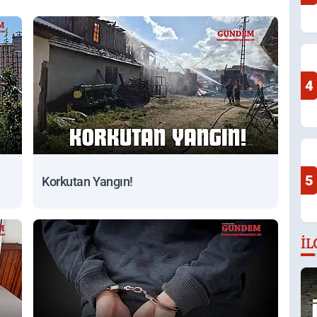
4
5
Korkutan Yangın!
İL