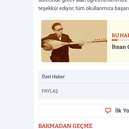
teşekkür ediyor, tüm okullarımıza başarıl
BU HA
İhsan 
Özel Haber
PAYLAŞ
İlk Y
BAKMADAN GEÇME