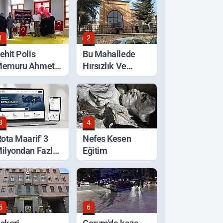
1
2
ehit Polis
Bu Mahallede
emuru Ahmet
Hırsızlık Ve
ahan'a Vefa
Kötülüğe Geçit
Verilmiyor
3
4
Rota Maarif' 3
Nefes Kesen
ilyondan Fazla
Eğitim
iyaret Edildi
5
6