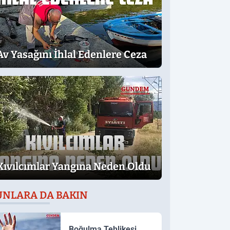
Av Yasağını İhlal Edenlere Ceza
Kıvılcımlar Yangına Neden Oldu
UNLARA DA BAKIN
Boğulma Tehlikesi