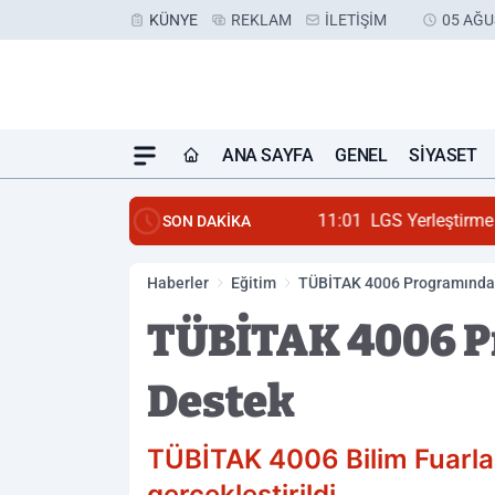
KÜNYE
REKLAM
İLETIŞIM
05 AĞU
ANA SAYFA
GENEL
SIYASET
11:01
LGS Yerleştirme So
SON DAKİKA
Haberler
Eğitim
TÜBİTAK 4006 Programında
TÜBİTAK 4006 P
Destek
TÜBİTAK 4006 Bilim Fuarl
gerçekleştirildi.