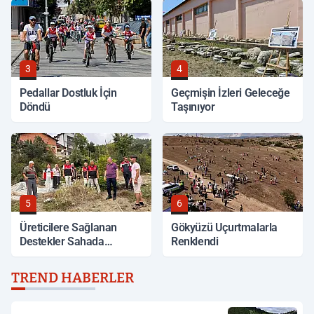
3
4
Pedallar Dostluk İçin
Geçmişin İzleri Geleceğe
Döndü
Taşınıyor
5
6
Üreticilere Sağlanan
Gökyüzü Uçurtmalarla
Destekler Sahada
Renklendi
Değerlendirildi
TREND HABERLER