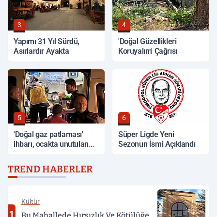
3
4
Yapımı 31 Yıl Sürdü,
'Doğal Güzellikleri
Asırlardır Ayakta
Koruyalım' Çağrısı
5
6
'Doğal gaz patlaması'
Süper Ligde Yeni
ihbarı, ocakta unutulan
Sezonun İsmi Açıklandı
yemek çıktı
TREND HABERLER
Kültür
1
Bu Mahallede Hırsızlık Ve Kötülüğe