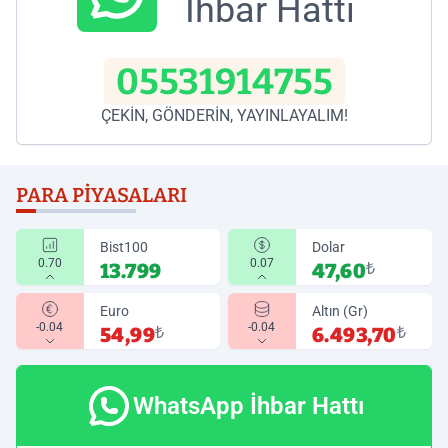
İhbar Hattı
05531914755
ÇEKİN, GÖNDERİN, YAYINLAYALIM!
PARA PIYASALARI
Bist100
Dolar
0.70
0.07
13.799
47,60
₺
Euro
Altın (Gr)
-0.04
-0.04
54,99
₺
6.493,70
₺
WhatsApp İhbar Hattı