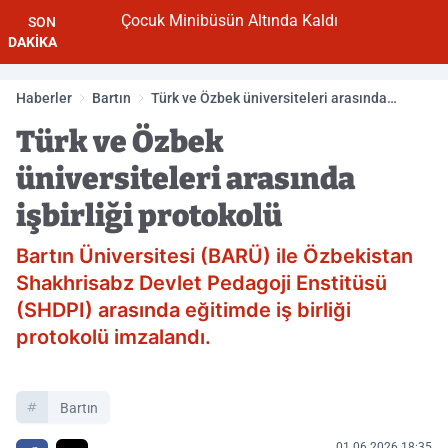
Çocuk Minibüsün Altında Kaldı
SON
DAKİKA
Haberler
Bartın
Türk ve Özbek üniversiteleri arasında
işbirliği protokolü
Türk ve Özbek
üniversiteleri arasında
işbirliği protokolü
Bartın Üniversitesi (BARÜ) ile Özbekistan
Shakhrisabz Devlet Pedagoji Enstitüsü
(SHDPI) arasında eğitimde iş birliği
protokolü imzalandı.
Bartın
01.06.2026 18:35