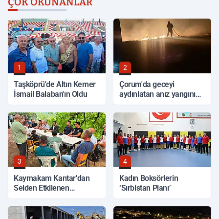
ÇOK OKUNANLAR
1
2
Taşköprü'de Altın Kemer
Çorum'da geceyi
İsmail Balaban'ın Oldu
aydınlatan anız yangını
korkuttu
3
4
Kaymakam Kantar'dan
Kadın Boksörlerin
Selden Etkilenen
‘Sırbistan Planı’
Bölgelerde İnceleme