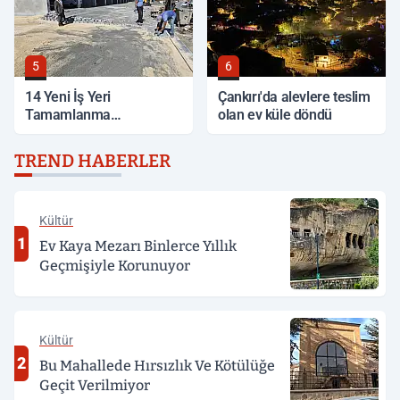
5
6
14 Yeni İş Yeri
Çankırı'da alevlere teslim
Tamamlanma
olan ev küle döndü
Aşamasında
TREND HABERLER
Kültür
1
Ev Kaya Mezarı Binlerce Yıllık
Geçmişiyle Korunuyor
Kültür
2
Bu Mahallede Hırsızlık Ve Kötülüğe
Geçit Verilmiyor