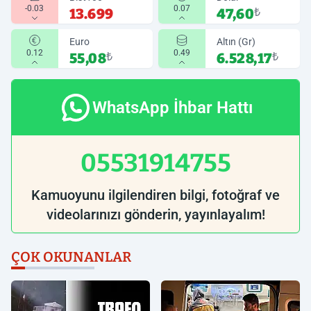
-0.03
0.07
13.699
47,60
₺
Euro
Altın (Gr)
0.12
0.49
55,08
₺
6.528,17
₺
WhatsApp İhbar Hattı
05531914755
Kamuoyunu ilgilendiren bilgi, fotoğraf ve
videolarınızı gönderin, yayınlayalım!
ÇOK OKUNANLAR