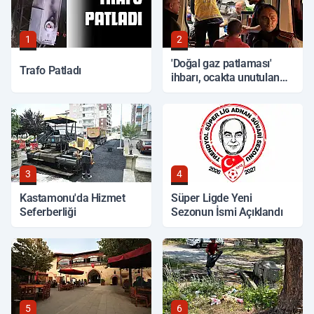
1
2
'Doğal gaz patlaması'
Trafo Patladı
ihbarı, ocakta unutulan
yemek çıktı
3
4
Kastamonu'da Hizmet
Süper Ligde Yeni
Seferberliği
Sezonun İsmi Açıklandı
5
6