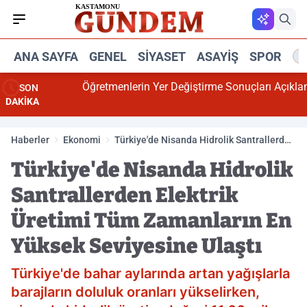
ANA SAYFA
GENEL
SIYASET
ASAYIŞ
SPOR
R
Öğretmenlerin Yer Değiştirme Sonuçları Açıklandı
SON
DAKİKA
Haberler
Ekonomi
Türkiye'de Nisanda Hidrolik Santrallerden
Elektrik Üretimi Tüm Zamanların En
Türkiye'de Nisanda Hidrolik
Yüksek Seviyesine Ulaştı
Santrallerden Elektrik
Üretimi Tüm Zamanların En
Yüksek Seviyesine Ulaştı
Türkiye'de bahar aylarında artan yağışlarla
barajların doluluk oranları yükselirken,