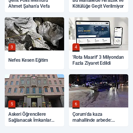
Şehit Polis Memuru
Bu Mahallede Hırsızlık Ve
Ahmet Şahan'a Vefa
Kötülüğe Geçit Verilmiyor
3
4
'Rota Maarif' 3 Milyondan
Nefes Kesen Eğitim
Fazla Ziyaret Edildi
5
6
Askeri Öğrencilere
Çorum'da kaza
Sağlanacak İmkanlar
mahallinde arbede:
Açıklandı
Yardım etmek isteyen
genç, alkollü sürücü