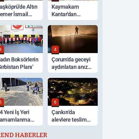
aşköprü'de Altın
Kaymakam
emer İsmail
Kantar'dan
alaban'ın Oldu
Selden Etkilenen
Bölgelerde
İnceleme
3
4
adın Boksörlerin
Çorum'da geceyi
Sırbistan Planı’
aydınlatan anız
yangını korkuttu
5
6
4 Yeni İş Yeri
Çankırı'da
amamlanma
alevlere teslim
şamasında
olan ev küle
REND HABERLER
döndü