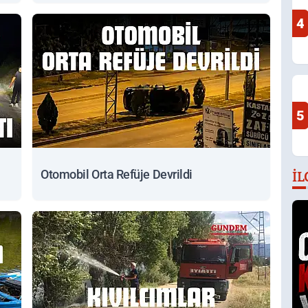
4
5
Otomobil Orta Refüje Devrildi
İL