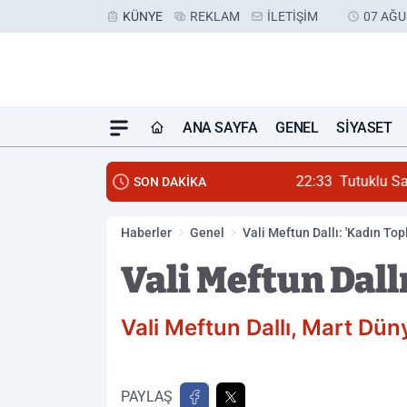
KÜNYE
REKLAM
İLETIŞIM
07 AĞU
ANA SAYFA
GENEL
SIYASET
22:33
Tutuklu Sayısı 5'e Ç
SON DAKİKA
Haberler
Genel
Vali Meftun Dallı: 'Kadın To
Vali Meftun Dall
Vali Meftun Dallı, Mart Dün
PAYLAŞ