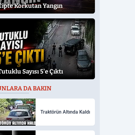
Cipte Korkutan Yangın
Tutuklu Sayısı 5'e Çıktı
UNLARA DA BAKIN
Traktörün Altında Kaldı