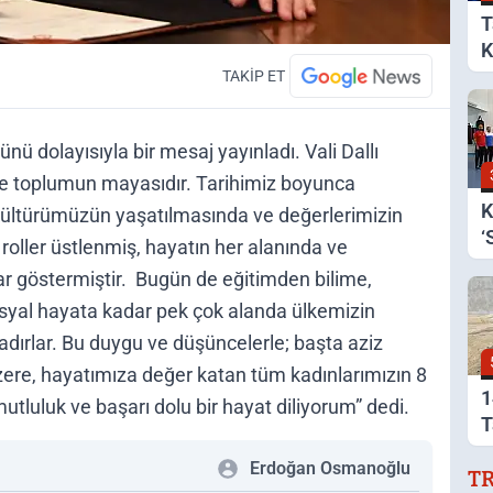
T
K
B
TAKİP ET
nü dolayısıyla bir mesaj yayınladı. Vali Dallı
 ve toplumun mayasıdır. Tarihimiz boyunca
K
kültürümüzün yaşatılmasında ve değerlerimizin
‘
roller üstlenmiş, hayatın her alanında ve
r göstermiştir. Bugün de eğitimden bilime,
yal hayata kadar pek çok alanda ülkemizin
adırlar. Bu duygu ve düşüncelerle; başta aziz
üzere, hayatımıza değer katan tüm kadınlarımızın 8
1
tluluk ve başarı dolu bir hayat diliyorum” dedi.
T
A
Erdoğan Osmanoğlu
T