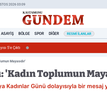
STOS 2026 03:09
ASAYIŞ
BÖLGE
SPOR
DIĞER
RESMI İLANLAR
ıktı
plumun Mayasıdır'
ı: 'Kadın Toplumun May
ya Kadınlar Günü dolayısıyla bir mesaj y