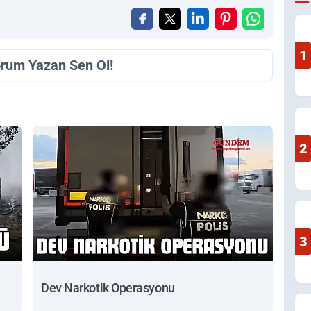
1
orum Yazan Sen Ol!
2
3
Dev Narkotik Operasyonu